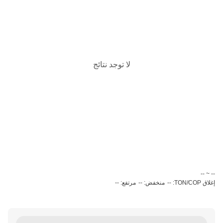
لا توجد نتائج
‏-- ~ ‎--‏
إغلاق TON/COP: --
منخفض: --
مرتفع: --