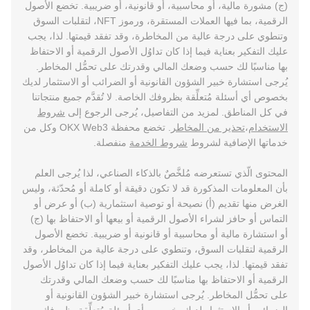
(ج) مشورة مالية، أو محاسبية، أو قانونية، أو ضريبية. تخضع الأصول
الرقمية، بما فيها العملات المستقرة، ورموز NFT، لتقلبات السوق
وتنطوي على درجة عالية من المخاطرة، وقد تفقد قيمتها. لذا، يجب
عليك التفكير بعناية فيما إذا كان تداوُل الأصول الرقمية أو الاحتفاظ
بها مناسبًا لك حسب وضعك المالي وقدرتك على تحمُّل المخاطر.
يُرجى استشارة خبير الشؤون القانونية أو الضرائب أو الاستثمار لديك
بخصوص أي أسئلة مُتعلِّقة بظروفك الخاصة. لا تُقدَّم جميع منتجاتنا
في كل المناطق. لمزيد من التفاصيل، يُرجى الرجوع إلى
شروط
الاستخدام
،
تحذير من المخاطر
. تخضع محفظة OKX Web3 وكل من
خدماتها الإضافية لشروط
شروط الخدمة
منفصلة.
المحتوى الّذي تستعرضه مُلخَّصٌ بالذكاء الصناعي، لذا يُرجى العلم
بأن المعلومات المذكورة قد لا تكون دقيقة أو كاملة أو مُحدّثة، وليس
الغرض منها تقديم (أ) نصيحة أو توصية استثمارية (ب) أو عرض أو
التماس أو حافز لشراء الأصول الرقمية أو بيعها أو الاحتفاظ بها (ج)
أو استشارة مالية أو محاسبية أو قانونية أو ضريبية. تخضع الأصول
الرقمية لتقلبات السوق، وتنطوي على درجة عالية من المخاطر، وقد
تفقد قيمتها. لذا، يجب عليك التفكير بعناية فيما إذا كان تداوُل الأصول
الرقمية أو الاحتفاظ بها مناسبًا لك حسب وضعك المالي وقدرتك
على تحمُّل المخاطر. يُرجى استشارة خبير الشؤون القانونية أو