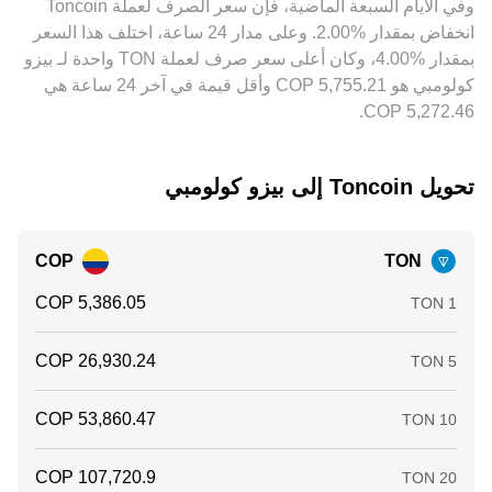
وفي الأيام السبعة الماضية، فإن سعر الصرف لعملة ‏Toncoin
TON في المنصات الأرخص وبيعها في الأغلى، لكنها ليست فورية أو
‏انخفاض بمقدار ‏‏‎2.00‎%‎‏. وعلى مدار 24 ساعة، اختلف هذا السعر
كاملة دائمًا بسبب تكاليف التداول، أوقات التحويل على السلسلة،
حدود السحب، وتقلبات السوق، ما يُبقي اختلافات طفيفة قائمة عبر
بمقدار ‏‎4.00‎%‎‏، وكان أعلى سعر صرف لعملة TON واحدة لـ بيزو
الوقت.
كولومبي هو ‏‎5,755.21‏‏ COP وأقل قيمة في آخر 24 ساعة هي
تحويل ‏Toncoin إلى ‏بيزو كولومبي
COP
TON