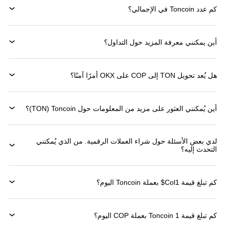
كم عدد Toncoin في الإجمالي؟
أين يمكنني معرفة المزيد حول التداول؟
هل يُعد تحويل TON إلى COP على OKX أمرًا آمنًا؟
أين يُمكنني العثور على مزيد من المعلومات حول ‏Toncoin (‏TON)؟
لدي بعض الأسئلة حول شراء العملات الرقمية. من الذي يُمكنني
التحدث إليه؟
كم تبلغ قيمة 1‏Col$ بعملة ‏Toncoin اليوم؟
كم تبلغ قيمة 1 ‏Toncoin بعملة ‏COP اليوم؟