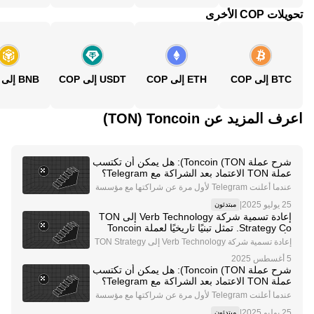
تحويلات COP الأخرى
BTC إلى COP
ETH إلى COP
USDT إلى COP
BNB إلى COP
اعرف المزيد عن‏ Toncoin (‏TON)
شرح عملة Toncoin (TON): هل يمكن أن تكتسب
عملة TON الاعتماد بعد الشراكة مع Telegram؟
عندما أعلنت Telegram لأول مرة عن شراكتها مع مؤسسة
TON Foundation ، كان هناك بلا شك موجة قوية من الإثارة
|
مبتدئون
لمستقبل Web3 واعتمادها السائد. وذلك لأن Telegram منح
إعادة تسمية شركة Verb Technology إلى TON
ت الشبكة المفتوحة (TON) وToncoin ختم الموافق
Strategy Co. تمثل تبنيًا تاريخيًا لعملة Toncoin
كأصل احتياطي للخزينة
إعادة تسمية شركة Verb Technology إلى TON Strategy
Co. (TSC): خطوة تاريخية في تبني العملات الرقمية من قب
ل الشركات أعلنت شركة Verb Technology، وهي شركة م
شرح عملة Toncoin (TON): هل يمكن أن تكتسب
درجة في البورصة، عن مبادرة إعادة تسمية جريئة، حيث
عملة TON الاعتماد بعد الشراكة مع Telegram؟
عندما أعلنت Telegram لأول مرة عن شراكتها مع مؤسسة
TON Foundation ، كان هناك بلا شك موجة قوية من الإثارة
|
مبتدئون