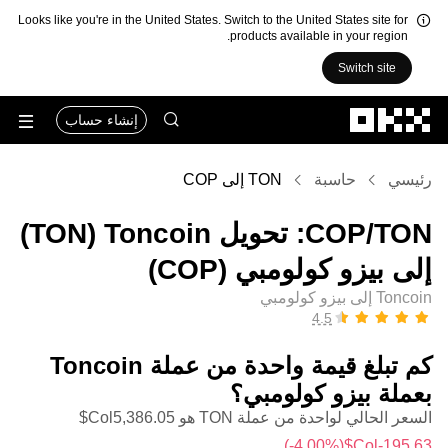
Looks like you're in the United States. Switch to the United States site for
products available in your region.
Switch site
التخطي إلى المحتوى الأساسي
إنشاء حساب
رئيسي
حاسبة
TON إلى COP
‏TON/‏COP: تحويل ‏Toncoin (‏TON)
إلى ‏بيزو كولومبي (‏COP)
Toncoin إلى بيزو كولومبي
كم تبلغ قيمة واحدة من عملة ‏Toncoin
بعملة ‏بيزو كولومبي؟
السعر الحالي لواحدة من عملة TON هو ‏‎‏‎5,386.05‏‏Col$‏
(‏‎‎-4.00‎%‎‏)