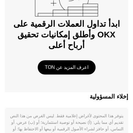
ابدأ تداول العملات الرقمية على
OKX وأطلق إمكانيات تحقيق
أرباح أعلى
اعرف المزيد عن TON
إخلاء المسؤولية
يتوفر هذا المحتوى لأغراض إعلامية فقط. ليس الغرض من هذا النص
تقديم أي مما يلي: (أ) نصيحة أو توصية استثمارية؛ أو (ب) عرض، أو
التماس، أو حافز لشراء الأصول الرقمية أو بيعها أو الاحتفاظ بها؛ أو