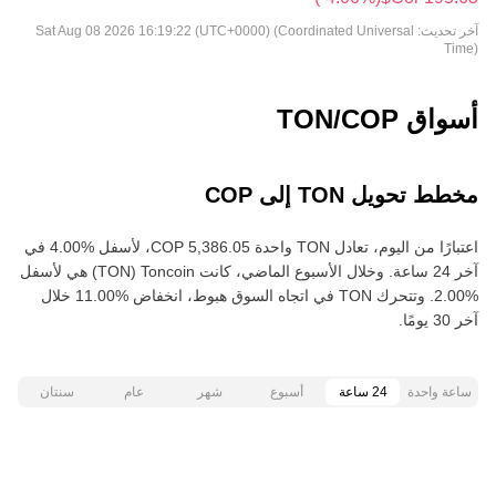
آخر تحديث:
Sat Aug 08 2026 16:19:22 (UTC+0000) (Coordinated Universal
Time)
أسواق TON/COP
مخطط تحويل TON إلى COP
اعتبارًا من اليوم، تعادل TON واحدة ‏‎‏‎5,386.05‏‏ COP‏، لأسفل‏ ‏‎4.00‎%‎‏ في
آخر 24 ساعة. وخلال الأسبوع الماضي، كانت Toncoin‏ (TON) هي لأسفل‏
‏‎2.00‎%‎‏. وتتحرك TON في اتجاه السوق هبوط‏، انخفاض‏ ‏‎11.00‎%‎‏ خلال
آخر 30 يومًا.
ساعة واحدة
24 ساعة
أسبوع
شهر
عام
سنتان