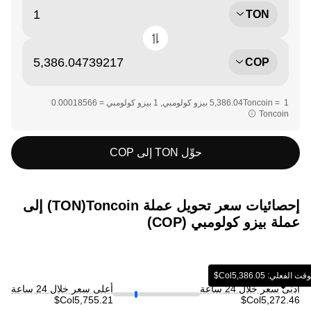
TON
COP
Toncoin‏‏
حوِّل TON إلى COP
إحصائيات سعر تحويل عملة ‏Toncoin(‏TON) إلى
عملة ‏بيزو كولومبي (‏COP)
: ‏‎‏‎5,386.05‏‏Col$‏
أدنى سعر خلال 24 ساعة
أعلى سعر خلال 24 ساعة