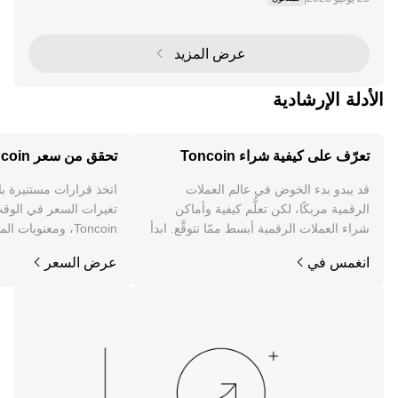
لمستقبل Web3 واعتمادها السائد. وذلك لأن Telegram منح
ت الشبكة المفتوحة (TON) وToncoin ختم الموافق
عرض المزيد
الأدلة الإرشادية
تعرّف على كيفية شراء Toncoin
تحقق من سعر Toncoin
قد يبدو بدء الخوض في عالم العملات
اتخذ قرارات مستنيرة ب
الرقمية مربكًا، لكن تعلُّم كيفية وأماكن
تغيرات السعر في الوقت
شراء العملات الرقمية أبسط ممّا تتوقَّع. ابدأ
Toncoin، ومعنويات 
رحلتك على تطبيق OKX للجوال، أو هنا على
والمزيد.
انغمس في
عرض السعر
الويب.