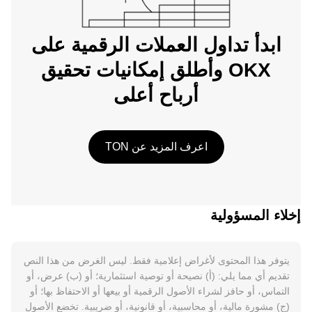
ابدأ تداول العملات الرقمية على
OKX وأطلق إمكانيات تحقيق
أرباح أعلى
اعرف المزيد عن TON
إخلاء المسؤولية
يتوفر هذا المحتوى لأغراض إعلامية فقط. ليس الغرض من هذا النص
تقديم أي مما يلي: (أ) نصيحة أو توصية استثمارية؛ أو (ب) عرض، أو
التماس، أو حافز لشراء الأصول الرقمية أو بيعها أو الاحتفاظ بها؛ أو
(ج) مشورة مالية، أو محاسبية، أو قانونية، أو ضريبية. تخضع الأصول