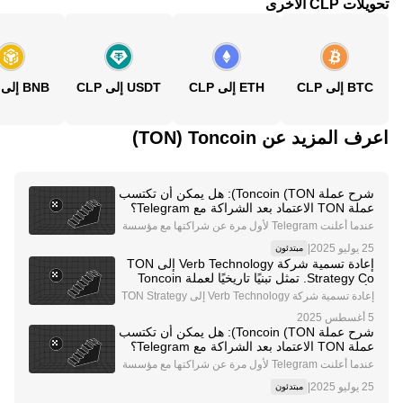
تحويلات CLP الأخرى
BTC إلى CLP
ETH إلى CLP
USDT إلى CLP
BNB إلى CLP
اعرف المزيد عن‏ Toncoin (‏TON)
شرح عملة Toncoin (TON): هل يمكن أن تكتسب
عملة TON الاعتماد بعد الشراكة مع Telegram؟
عندما أعلنت Telegram لأول مرة عن شراكتها مع مؤسسة
TON Foundation ، كان هناك بلا شك موجة قوية من الإثارة
|
مبتدئون
لمستقبل Web3 واعتمادها السائد. وذلك لأن Telegram منح
إعادة تسمية شركة Verb Technology إلى TON
ت الشبكة المفتوحة (TON) وToncoin ختم الموافق
Strategy Co. تمثل تبنيًا تاريخيًا لعملة Toncoin
كأصل احتياطي للخزينة
إعادة تسمية شركة Verb Technology إلى TON Strategy
Co. (TSC): خطوة تاريخية في تبني العملات الرقمية من قب
ل الشركات أعلنت شركة Verb Technology، وهي شركة م
شرح عملة Toncoin (TON): هل يمكن أن تكتسب
درجة في البورصة، عن مبادرة إعادة تسمية جريئة، حيث
عملة TON الاعتماد بعد الشراكة مع Telegram؟
عندما أعلنت Telegram لأول مرة عن شراكتها مع مؤسسة
TON Foundation ، كان هناك بلا شك موجة قوية من الإثارة
|
مبتدئون
لمستقبل Web3 واعتمادها السائد. وذلك لأن Telegram منح