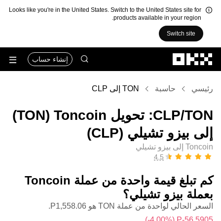
Looks like you're in the United States. Switch to the United States site for
products available in your region.
Switch site
التخطي إلى المحتوى الأساسي
إنشاء حساب
رئيسي
حاسبة
TON إلى CLP
‏TON/‏CLP: تحويل ‏Toncoin (‏TON)
إلى ‏بيزو تشيلي (‏CLP)
Toncoin إلى بيزو تشيلي
كم تبلغ قيمة واحدة من عملة ‏Toncoin
بعملة ‏بيزو تشيلي؟
السعر الحالي لواحدة من عملة TON هو ‏‎‏‎1,558.06‏‏P.‏
(‏‎‎-4.00‎%‎‏)