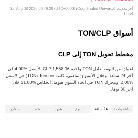
آخر تحديث:
Sat Aug 08 2026 06:49:29 (UTC+0000) (Coordinated Universal
Time)
أسواق TON/CLP
مخطط تحويل TON إلى CLP
اعتبارًا من اليوم، تعادل TON واحدة ‏‎‏‎1,558.06‏‏ CLP‏، لأسفل‏ ‏‎4.00‎%‎‏ في
آخر 24 ساعة. وخلال الأسبوع الماضي، كانت Toncoin‏ (TON) هي لأسفل‏
‏‎2.00‎%‎‏. وتتحرك TON في اتجاه السوق هبوط‏، انخفاض‏ ‏‎11.00‎%‎‏ خلال
آخر 30 يومًا.
ساعة واحدة
24 ساعة
أسبوع
شهر
عام
سنتان