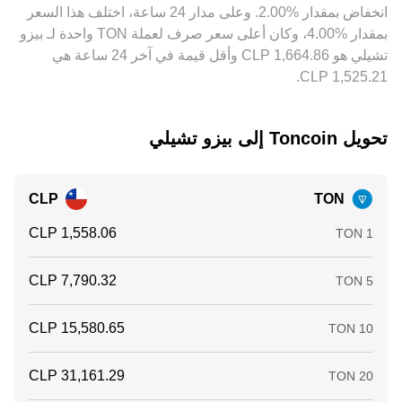
‏انخفاض بمقدار ‏‏‎2.00‎%‎‏. وعلى مدار 24 ساعة، اختلف هذا السعر
أوقات التسوية على السلسلة في TON، وحدود السحب والإيداع
بالعملة المحلية، ما يُبقي بعض الاختلافات قائمة لفترات قصيرة.
بمقدار ‏‎4.00‎%‎‏، وكان أعلى سعر صرف لعملة TON واحدة لـ بيزو
تشيلي هو ‏‎1,664.86‏‏ CLP وأقل قيمة في آخر 24 ساعة هي
تحويل ‏Toncoin إلى ‏بيزو تشيلي
CLP
TON