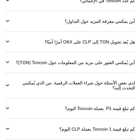
كم عدد Toncoin في الإجمالي؟
أين يمكنني معرفة المزيد حول التداول؟
هل يُعد تحويل TON إلى CLP على OKX أمرًا آمنًا؟
أين يُمكنني العثور على مزيد من المعلومات حول ‏Toncoin (‏TON)؟
لدي بعض الأسئلة حول شراء العملات الرقمية. من الذي يُمكنني
التحدث إليه؟
كم تبلغ قيمة 1‏P. بعملة ‏Toncoin اليوم؟
كم تبلغ قيمة 1 ‏Toncoin بعملة ‏CLP اليوم؟