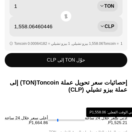
TON
CLP
حوِّل TON إلى CLP
إحصائيات سعر تحويل عملة ‏Toncoin(‏TON) إلى
عملة ‏بيزو تشيلي (‏CLP)
ت الفعلي: ‏‎‏‎1,558.06‏‏P.‏
أدنى سعر خلال 24 ساعة
أعلى سعر خلال 24 ساعة