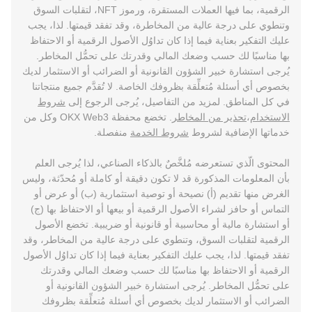
الرقمية، بما فيها العملات المستقرة، ورموز NFT، لتقلبات السوق
وتنطوي على درجة عالية من المخاطرة، وقد تفقد قيمتها. لذا، يجب
عليك التفكير بعناية فيما إذا كان تداوُل الأصول الرقمية أو الاحتفاظ
بها مناسبًا لك حسب وضعك المالي وقدرتك على تحمُّل المخاطر.
يُرجى استشارة خبير الشؤون القانونية أو الضرائب أو الاستثمار لديك
بخصوص أي أسئلة مُتعلِّقة بظروفك الخاصة. لا تُقدَّم جميع منتجاتنا
في كل المناطق. لمزيد من التفاصيل، يُرجى الرجوع إلى
شروط
الاستخدام
،
تحذير من المخاطر
. تخضع محفظة OKX Web3 وكل من
خدماتها الإضافية لشروط
شروط الخدمة
منفصلة.
المحتوى الّذي تستعرضه مُلخَّصٌ بالذكاء الصناعي، لذا يُرجى العلم
بأن المعلومات المذكورة قد لا تكون دقيقة أو كاملة أو مُحدّثة، وليس
الغرض منها تقديم (أ) نصيحة أو توصية استثمارية (ب) أو عرض أو
التماس أو حافز لشراء الأصول الرقمية أو بيعها أو الاحتفاظ بها (ج)
أو استشارة مالية أو محاسبية أو قانونية أو ضريبية. تخضع الأصول
الرقمية لتقلبات السوق، وتنطوي على درجة عالية من المخاطر، وقد
تفقد قيمتها. لذا، يجب عليك التفكير بعناية فيما إذا كان تداوُل الأصول
الرقمية أو الاحتفاظ بها مناسبًا لك حسب وضعك المالي وقدرتك
على تحمُّل المخاطر. يُرجى استشارة خبير الشؤون القانونية أو
الضرائب أو الاستثمار لديك بخصوص أي أسئلة مُتعلِّقة بظروفك