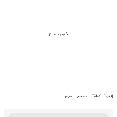
لا توجد نتائج
‏-- ~ ‎--‏
إغلاق TON/CLP: --
منخفض: --
مرتفع: --