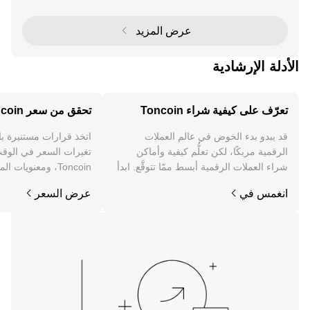
ت الشبكة المفتوحة (TON) وToncoin ختم الموافق
عرض المزيد
الأدلة الإرشادية
تعرّف على كيفية شراء Toncoin
تحقق من سعر Toncoin
قد يبدو بدء الخوض في عالم العملات
اتخذ قرارات مستنيرة ب
الرقمية مربكًا، لكن تعلُّم كيفية وأماكن
تغيرات السعر في الوقت
شراء العملات الرقمية أبسط ممّا تتوقَّع. ابدأ
Toncoin، ومعنويات 
رحلتك على تطبيق OKX للجوال، أو هنا على
والمزيد.
انغمس في
عرض السعر
الويب.