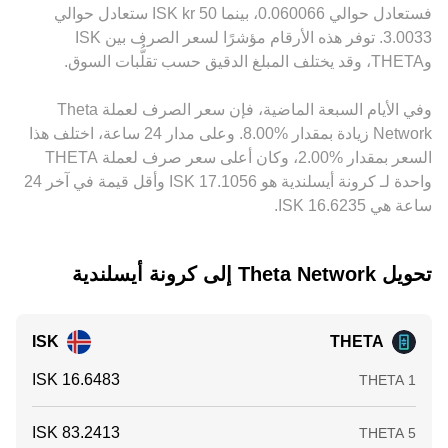
للصفقة الأخيرة وسيولة الأماكن الأكثر نشاطًا.
بالإضافة إلى ذلك، يُسعَّر THETA على كثير من المنصات أساسًا
ديناميكيات السوق المشتقة مثل معدلات التمويل في عقود THETA
فستعادل حوالي ‏‏‎0.060066‏، بينما 50 ‏kr ‏ISK ستعادل حوالي
مقابل عملات مستقرة مثل USDT قبل اشتقاق سعر THETA/ISK؛
الدائمة، ومواعيد إقفالات العقود أو الخيارات حيثما وُجدت، وتدفقات
‏‏‎3.0033‏. توفر هذه الأرقام مؤشرًا لسعر الصرف بين ‏ISK
وأي فرق تسعير طفيف في USDT مقابل ISK ينعكس مباشرة على
المحافظ الكبيرة على السلسلة بين عناوين الرهن والمنصات،
و‏THETA، وقد يختلف المبلغ الدقيق حسب تقلُّبات السوق.
السعر المقتبس لزوج THETA/ISK. تعمل فرص المراجحة بين
وتحركات السيولة بين البورصات، في تقلبات قصيرة الأجل لسعر
المنصات على تقليص هذه الفروقات عبر شراء الأصل في المكان
التحويل THETA/ISK فوق هذه العوامل البنيوية.
وفي الأيام السبعة الماضية، فإن سعر الصرف لعملة ‏Theta
الأرخص وبيعه في المكان الأغلى، لكنها ليست فورية أو كاملة
Network ‏زيادة بمقدار ‏‏‎8.00‎%‎‏. وعلى مدار 24 ساعة، اختلف هذا
الفعالية دائمًا بسبب تكاليف التداول، وقيود السحب والإيداع، وتقلبات
السوق السريعة، ما يُبقي على هوامش تباين محدودة بين أماكن
السعر بمقدار ‏‎2.00‎%‎‏، وكان أعلى سعر صرف لعملة THETA
التداول المختلفة.
واحدة لـ كرونة أيسلندية هو ‏‎17.1056‏‏ ISK وأقل قيمة في آخر 24
ساعة هي ‏‎16.6235‏‏ ISK.
تحويل ‏Theta Network إلى ‏كرونة أيسلندية
ISK
THETA