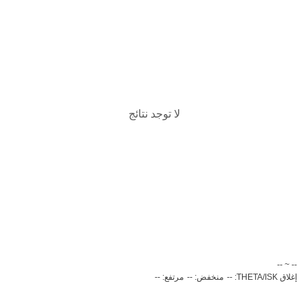
لا توجد نتائج
‏-- ~ ‎--‏
إغلاق THETA/ISK: --
منخفض: --
مرتفع: --