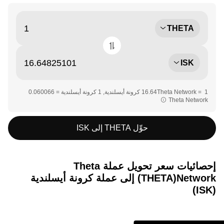
THETA
ISK
Theta Network‏‏
حوِّل THETA إلى ISK
إحصائيات سعر تحويل عملة ‏Theta
Network(‏THETA) إلى عملة ‏كرونة أيسلندية
(‏ISK)