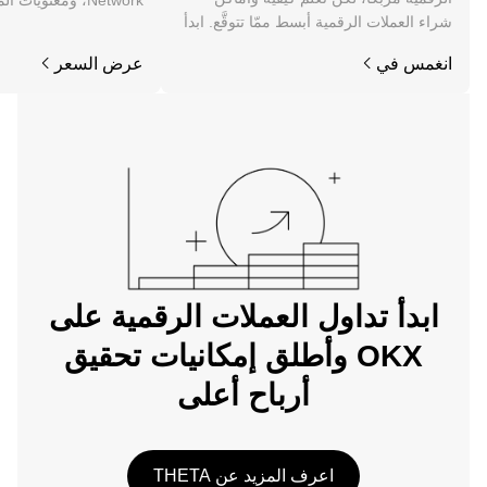
Network، ومعنويات 
شراء العملات الرقمية أبسط ممّا تتوقَّع. ابدأ
والمزيد.
رحلتك على تطبيق OKX للجوال، أو هنا على
انغمس في
عرض السعر
الويب.
ابدأ تداول العملات الرقمية على
OKX وأطلق إمكانيات تحقيق
أرباح أعلى
اعرف المزيد عن THETA