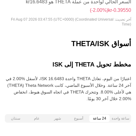
السعر الحالي لواحدة من عملة THETA هو ‏‎‏‎16.6483‏‏kr‏
(‏‎‎-2.00‎%‎‏)
آخر تحديث:
Fri Aug 07 2026 03:47:55 (UTC+0000) (Coordinated Universal
Time)
أسواق THETA/ISK
مخطط تحويل THETA إلى ISK
اعتبارًا من اليوم، تعادل THETA واحدة ‏‎‏‎16.6483‏‏ ISK‏، لأسفل‏ ‏‎2.00‎%‎‏ في
آخر 24 ساعة. وخلال الأسبوع الماضي، كانت Theta Network‏ (THETA)
هي لأعلى‏ ‏‎8.00‎%‎‏. وتتحرك THETA في اتجاه السوق هبوط‏، انخفاض‏
ساعة واحدة
24 ساعة
أسبوع
شهر
عام
سنتان