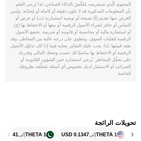
المحتوى الّذي تستعرضه مُلخَّصٌ بالذكاء الصناعي، لذا يُرجى العلم
بأن المعلومات المذكورة قد لا تكون دقيقة أو كاملة أو مُحدّثة، وليس
الغرض منها تقديم (أ) نصيحة أو توصية استثمارية (ب) أو عرض أو
التماس أو حافز لشراء الأصول الرقمية أو بيعها أو الاحتفاظ بها (ج)
أو استشارة مالية أو محاسبية أو قانونية أو ضريبية. تخضع الأصول
الرقمية لتقلبات السوق، وتنطوي على درجة عالية من المخاطر، وقد
تفقد قيمتها. لذا، يجب عليك التفكير بعناية فيما إذا كان تداوُل الأصول
الرقمية أو الاحتفاظ بها مناسبًا لك حسب وضعك المالي وقدرتك
على تحمُّل المخاطر. يُرجى استشارة خبير الشؤون القانونية أو
الضرائب أو الاستثمار لديك بخصوص أي أسئلة مُتعلِّقة بظروفك
الخاصة.
تحويلات الرائجة
1 THETA
إلى
1 THETA
إلى