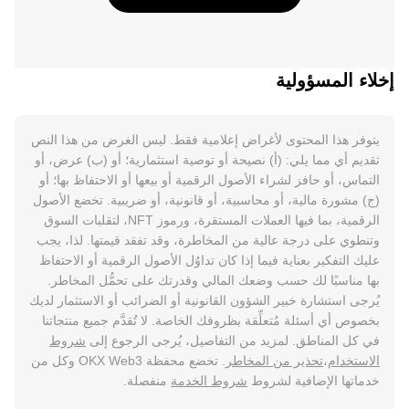
إخلاء المسؤولية
يتوفر هذا المحتوى لأغراض إعلامية فقط. ليس الغرض من هذا النص
تقديم أي مما يلي: (أ) نصيحة أو توصية استثمارية؛ أو (ب) عرض، أو
التماس، أو حافز لشراء الأصول الرقمية أو بيعها أو الاحتفاظ بها؛ أو
(ج) مشورة مالية، أو محاسبية، أو قانونية، أو ضريبية. تخضع الأصول
الرقمية، بما فيها العملات المستقرة، ورموز NFT، لتقلبات السوق
وتنطوي على درجة عالية من المخاطرة، وقد تفقد قيمتها. لذا، يجب
عليك التفكير بعناية فيما إذا كان تداوُل الأصول الرقمية أو الاحتفاظ
بها مناسبًا لك حسب وضعك المالي وقدرتك على تحمُّل المخاطر.
يُرجى استشارة خبير الشؤون القانونية أو الضرائب أو الاستثمار لديك
بخصوص أي أسئلة مُتعلِّقة بظروفك الخاصة. لا تُقدَّم جميع منتجاتنا
في كل المناطق. لمزيد من التفاصيل، يُرجى الرجوع إلى
شروط
الاستخدام
،
تحذير من المخاطر
. تخضع محفظة OKX Web3 وكل من
خدماتها الإضافية لشروط
شروط الخدمة
منفصلة.