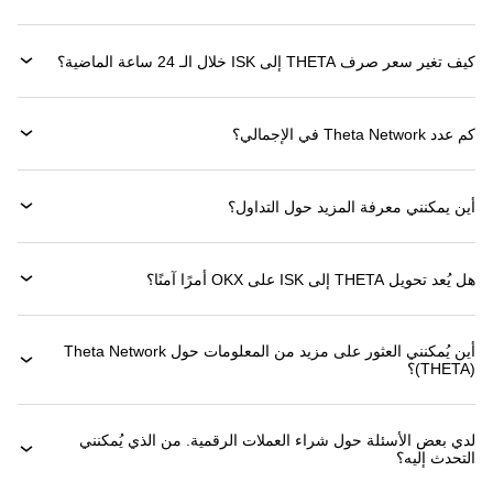
كيف تغير سعر صرف THETA إلى ISK خلال الـ 24 ساعة الماضية؟
كم عدد Theta Network في الإجمالي؟
أين يمكنني معرفة المزيد حول التداول؟
هل يُعد تحويل THETA إلى ISK على OKX أمرًا آمنًا؟
أين يُمكنني العثور على مزيد من المعلومات حول ‏Theta Network
(‏THETA)؟
لدي بعض الأسئلة حول شراء العملات الرقمية. من الذي يُمكنني
التحدث إليه؟