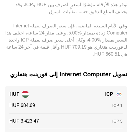
العملات التقليدية تتسرب إلى السعر النهائي المقتبس. يعمل التحكيم
انتهاء فك القفل لعُقد عصبية كبيرة، وأحجام التحويل إلى Cycles
توفر هذه الأرقام مؤشرًا لسعر الصرف بين ‏HUF و‏ICP، وقد
بين المنصات كقوة موازنة تنقل السيولة من الأماكن ذات السعر
كلها تضيف طبقات من التقلب قصير الأجل فوق الأساسيات.
يختلف المبلغ الدقيق حسب تقلُّبات السوق.
المنخفض إلى المرتفع، ما يضغط الفروقات نحو الانكماش، لكنه
ليس فورياً أو مثالياً دائماً بسبب تكاليف التداول، أزمنة التحويل،
وفي الأيام السبعة الماضية، فإن سعر الصرف لعملة ‏Internet
والقيود التنظيمية، ما يبقي بعض التباين في conversion rate عبر
Computer ‏زيادة بمقدار ‏‏‎5.00‎%‎‏. وعلى مدار 24 ساعة، اختلف هذا
المنصات.
السعر بمقدار ‏‎4.00‎%‎‏، وكان أعلى سعر صرف لعملة ICP واحدة
لـ فورينت هنغاري هو ‏‎709.19‏‏ HUF وأقل قيمة في آخر 24 ساعة
هي ‏‎660.51‏‏ HUF.
تحويل ‏Internet Computer إلى ‏فورينت هنغاري
HUF
ICP