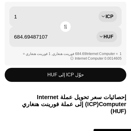
ICP
HUF
‏‏1 Internet Computer = ‎‏‎684.69‏ فورينت هنغاري‏, ‎‏1 فورينت هنغاري =
حوِّل ICP إلى HUF
إحصائيات سعر تحويل عملة ‏Internet
Computer(‏ICP) إلى عملة ‏فورينت هنغاري
(‏HUF)