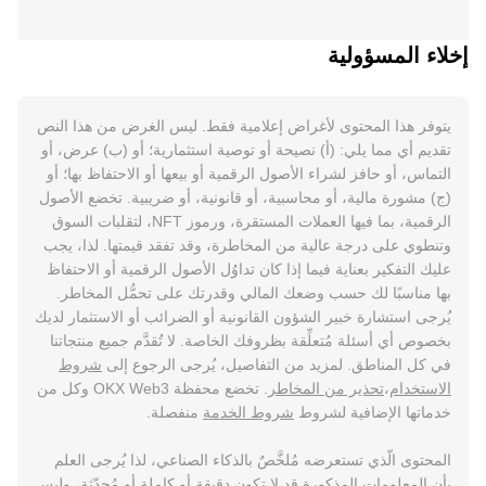
إخلاء المسؤولية
يتوفر هذا المحتوى لأغراض إعلامية فقط. ليس الغرض من هذا النص
تقديم أي مما يلي: (أ) نصيحة أو توصية استثمارية؛ أو (ب) عرض، أو
التماس، أو حافز لشراء الأصول الرقمية أو بيعها أو الاحتفاظ بها؛ أو
(ج) مشورة مالية، أو محاسبية، أو قانونية، أو ضريبية. تخضع الأصول
الرقمية، بما فيها العملات المستقرة، ورموز NFT، لتقلبات السوق
وتنطوي على درجة عالية من المخاطرة، وقد تفقد قيمتها. لذا، يجب
عليك التفكير بعناية فيما إذا كان تداوُل الأصول الرقمية أو الاحتفاظ
بها مناسبًا لك حسب وضعك المالي وقدرتك على تحمُّل المخاطر.
يُرجى استشارة خبير الشؤون القانونية أو الضرائب أو الاستثمار لديك
بخصوص أي أسئلة مُتعلِّقة بظروفك الخاصة. لا تُقدَّم جميع منتجاتنا
في كل المناطق. لمزيد من التفاصيل، يُرجى الرجوع إلى
شروط
الاستخدام
،
تحذير من المخاطر
. تخضع محفظة OKX Web3 وكل من
خدماتها الإضافية لشروط
شروط الخدمة
منفصلة.
المحتوى الّذي تستعرضه مُلخَّصٌ بالذكاء الصناعي، لذا يُرجى العلم
بأن المعلومات المذكورة قد لا تكون دقيقة أو كاملة أو مُحدّثة، وليس