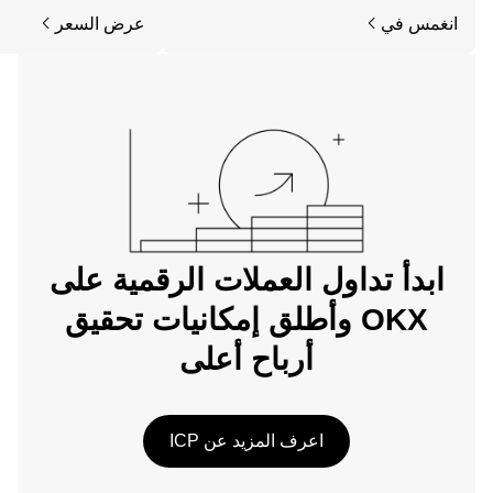
رحلتك على تطبيق OKX للجوال، أو هنا على
انغمس في
عرض السعر
الويب.
ابدأ تداول العملات الرقمية على
OKX وأطلق إمكانيات تحقيق
أرباح أعلى
اعرف المزيد عن ICP