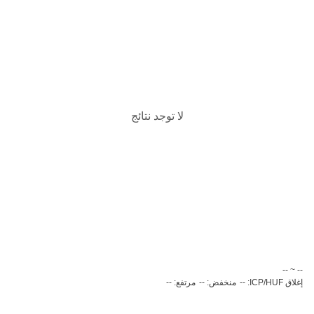
لا توجد نتائج
‏-- ~ ‎--‏
إغلاق ICP/HUF: --
منخفض: --
مرتفع: --