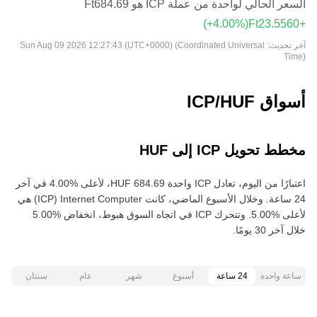
السعر الحالي لواحدة من عملة ICP هو ‏‎‏‎684.69‏‏Ft‏
(‏‎+4.00‎%‎‏)
آخر تحديث:
Sun Aug 09 2026 12:27:43 (UTC+0000) (Coordinated Universal
Time)
أسواق ICP/HUF
مخطط تحويل ICP إلى HUF
اعتبارًا من اليوم، تعادل ICP واحدة ‏‎‏‎684.69‏‏ HUF‏، لأعلى‏ ‏‎4.00‎%‎‏ في آخر
24 ساعة. وخلال الأسبوع الماضي، كانت Internet Computer‏ (ICP) هي
خلال آخر 30 يومًا.
ساعة واحدة
24 ساعة
أسبوع
شهر
عام
سنتان