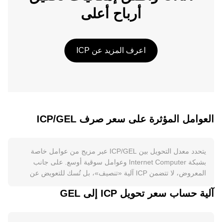
أرباح أعلى
اعرف المزيد عن ICP
العوامل المؤثرة على سعر صرف ICP/GEL
يتحدد معدل التحويل بين ICP/GEL عبر مزيج من عوامل خاصة
بشبكة Internet Computer وعوامل سوقية أوسع. على جانب
المعروض، لا تتضمن ICP آلية «تنصيف»، بل تُسك للتعويض عن
مزودي العقد ومكافآت الحوكمة، فيما يُحرق جزء من المعروض
آلية حساب سعر تحويل ICP إلى GEL
عندما يُحوِّل المستخدمون ICP إلى «Cycles» لتشغيل الحاويات
الذكية، ما يقلص المعروض المتداول كلما زاد استهلاك الحوسبة.
كذلك، يقوم حاملو ICP بقفل التوكنات في «Neurons» مع فترات