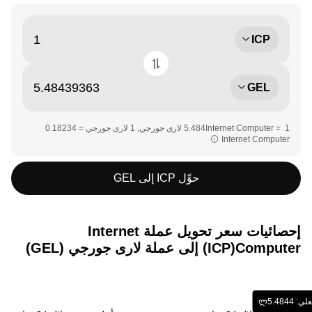
ICP
GEL
Internet Computer‏‏
حوِّل ICP إلى GEL
إحصائيات سعر تحويل عملة ‏Internet
Computer(‏ICP) إلى عملة ‏لارى جورجي (‏GEL)
‎5.‏‏ლ‏