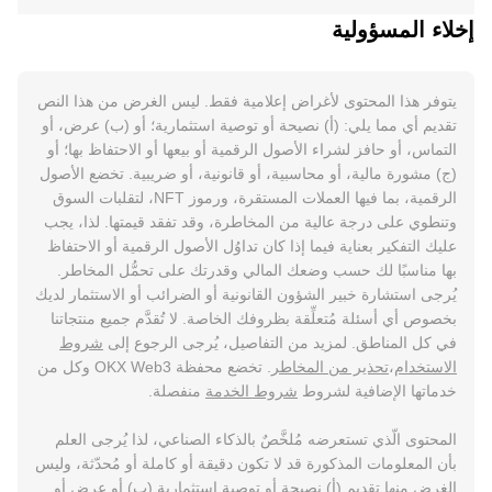
إخلاء المسؤولية
يتوفر هذا المحتوى لأغراض إعلامية فقط. ليس الغرض من هذا النص
تقديم أي مما يلي: (أ) نصيحة أو توصية استثمارية؛ أو (ب) عرض، أو
التماس، أو حافز لشراء الأصول الرقمية أو بيعها أو الاحتفاظ بها؛ أو
(ج) مشورة مالية، أو محاسبية، أو قانونية، أو ضريبية. تخضع الأصول
الرقمية، بما فيها العملات المستقرة، ورموز NFT، لتقلبات السوق
وتنطوي على درجة عالية من المخاطرة، وقد تفقد قيمتها. لذا، يجب
عليك التفكير بعناية فيما إذا كان تداوُل الأصول الرقمية أو الاحتفاظ
بها مناسبًا لك حسب وضعك المالي وقدرتك على تحمُّل المخاطر.
يُرجى استشارة خبير الشؤون القانونية أو الضرائب أو الاستثمار لديك
بخصوص أي أسئلة مُتعلِّقة بظروفك الخاصة. لا تُقدَّم جميع منتجاتنا
في كل المناطق. لمزيد من التفاصيل، يُرجى الرجوع إلى
شروط
الاستخدام
،
تحذير من المخاطر
. تخضع محفظة OKX Web3 وكل من
خدماتها الإضافية لشروط
شروط الخدمة
منفصلة.
المحتوى الّذي تستعرضه مُلخَّصٌ بالذكاء الصناعي، لذا يُرجى العلم
بأن المعلومات المذكورة قد لا تكون دقيقة أو كاملة أو مُحدّثة، وليس
الغرض منها تقديم (أ) نصيحة أو توصية استثمارية (ب) أو عرض أو