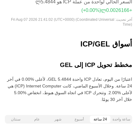
السعر الحالي لواحدة من عملة ICP هو ‏‎‏‎5.4844‏‏ლ‏
(‏‎+0.00‎%‎‏)
آخر تحديث:
Fri Aug 07 2026 21:41:02 (UTC+0000) (Coordinated Universal
Time)
أسواق ICP/GEL
مخطط تحويل ICP إلى GEL
اعتبارًا من اليوم، تعادل ICP واحدة ‏‎‏‎5.4844‏‏ GEL‏، لأعلى‏ ‏‎0.00‎%‎‏ في آخر
24 ساعة. وخلال الأسبوع الماضي، كانت Internet Computer‏ (ICP) هي
خلال آخر 30 يومًا.
ساعة واحدة
24 ساعة
أسبوع
شهر
عام
سنتان