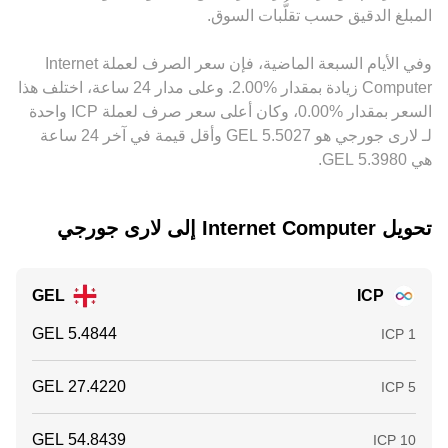
تسعير أو أساس في USDT مقابل GEL يتسرب إلى السعر
المبلغ الدقيق حسب تقلُّبات السوق.
المعروض للزوج. تسعى أنشطة التحكيم إلى تضييق هذه الفجوات
بنقل السيولة بين المنصات، لكنها ليست مثالية بسبب تكاليف
وفي الأيام السبعة الماضية، فإن سعر الصرف لعملة ‏Internet
التداول، أوقات التسوية، قيود السحب والإيداع، وفوارق الأسعار
Computer ‏زيادة بمقدار ‏‏‎2.00‎%‎‏. وعلى مدار 24 ساعة، اختلف هذا
المؤقتة التي قد تُبقي الفروق قائمة لفترات قصيرة.
السعر بمقدار ‏‎0.00‎%‎‏، وكان أعلى سعر صرف لعملة ICP واحدة
لـ لارى جورجي هو ‏‎5.5027‏‏ GEL وأقل قيمة في آخر 24 ساعة
هي ‏‎5.3980‏‏ GEL.
تحويل ‏Internet Computer إلى ‏لارى جورجي
GEL
ICP