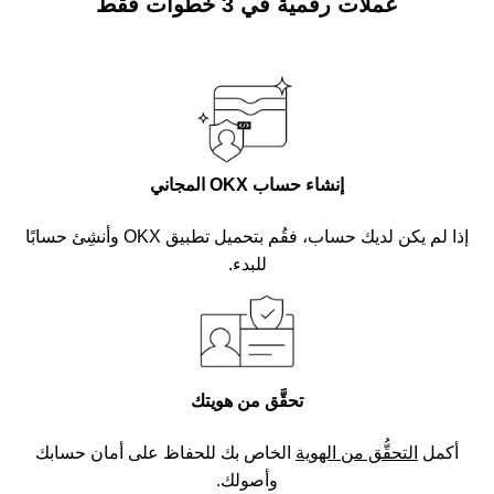
عملات رقمية في 3 خطوات فقط
إنشاء حساب OKX المجاني
إذا لم يكن لديك حساب، فقُم بتحميل تطبيق OKX وأنشِئ حسابًا
للبدء.
تحقَّق من هويتك
أكمل
التحقُّق من الهوية
الخاص بك للحفاظ على أمان حسابك
وأصولك.