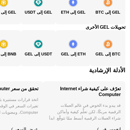
GEL إلى BTC
GEL إلى ETH
GEL إلى USDT
GEL إلى BNB
تحويلات GEL الأخرى
BTC إلى GEL
ETH إلى GEL
USDT إلى GEL
BNB إلى GEL
الأدلة الإرشادية
تعرّف على كيفية شراء Internet
تحقق من سعر Internet Computer
Computer
اتخذ قرارات مستنيرة ب
قد يبدو بدء الخوض في عالم العملات
الرقمية مربكًا، لكن تعلُّم كيفية وأماكن
Computer، ومعنوي
شراء العملات الرقمية أبسط ممّا تتوقَّع. ابدأ
والمزيد.
رحلتك على تطبيق OKX للجوال، أو هنا على
انغمس في
عرض السعر