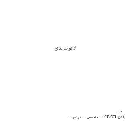
لا توجد نتائج
‏-- ~ ‎--‏
إغلاق ICP/GEL: --
منخفض: --
مرتفع: --