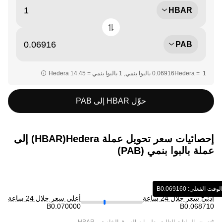
HBAR
PAB
حوِّل HBAR إلى PAB
إحصائيات سعر تحويل عملة ‏Hedera(‏HBAR) إلى
عملة ‏بالبوا بنمي (‏PAB)
فعلي: ‏‎‏‎0.069160‏‏B‏
أدنى سعر خلال 24 ساعة
أعلى سعر خلال 24 ساعة