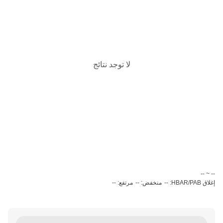
لا توجد نتائج
‏-- ~ ‎--‏
إغلاق HBAR/PAB: --
منخفض: --
مرتفع: --