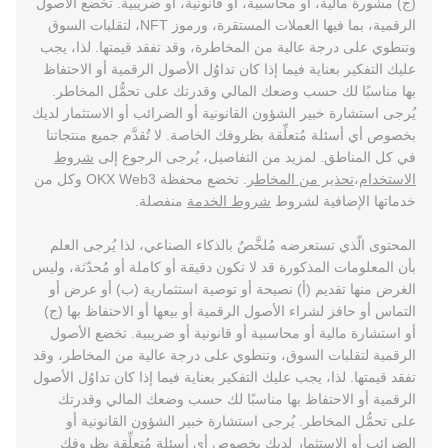
(ج) مشورة مالية، أو محاسبية، أو قانونية، أو ضريبية. تخضع الأصول
الرقمية، بما فيها العملات المستقرة، ورموز NFT، لتقلبات السوق
وتنطوي على درجة عالية من المخاطرة، وقد تفقد قيمتها. لذا، يجب
عليك التفكير بعناية فيما إذا كان تداوُل الأصول الرقمية أو الاحتفاظ
بها مناسبًا لك حسب وضعك المالي وقدرتك على تحمُّل المخاطر.
يُرجى استشارة خبير الشؤون القانونية أو الضرائب أو الاستثمار لديك
بخصوص أي أسئلة مُتعلِّقة بظروفك الخاصة. لا تُقدَّم جميع منتجاتنا
في كل المناطق. لمزيد من التفاصيل، يُرجى الرجوع إلى
شروط
الاستخدام
،
تحذير من المخاطر
. تخضع محفظة OKX Web3 وكل من
خدماتها الإضافية لشروط
شروط الخدمة
منفصلة.
المحتوى الّذي تستعرضه مُلخَّصٌ بالذكاء الصناعي، لذا يُرجى العلم
بأن المعلومات المذكورة قد لا تكون دقيقة أو كاملة أو مُحدّثة، وليس
الغرض منها تقديم (أ) نصيحة أو توصية استثمارية (ب) أو عرض أو
التماس أو حافز لشراء الأصول الرقمية أو بيعها أو الاحتفاظ بها (ج)
أو استشارة مالية أو محاسبية أو قانونية أو ضريبية. تخضع الأصول
الرقمية لتقلبات السوق، وتنطوي على درجة عالية من المخاطر، وقد
تفقد قيمتها. لذا، يجب عليك التفكير بعناية فيما إذا كان تداوُل الأصول
الرقمية أو الاحتفاظ بها مناسبًا لك حسب وضعك المالي وقدرتك
على تحمُّل المخاطر. يُرجى استشارة خبير الشؤون القانونية أو
الضرائب أو الاستثمار لديك بخصوص أي أسئلة مُتعلِّقة بظروفك