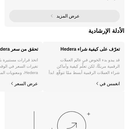
(ETFs) لكل من Hedera (HBAR) وLitecoin (LTC) في 28
أكتوبر 2025 من قبل شركة Canary Capital
عرض المزيد
الأدلة الإرشادية
تعرّف على كيفية شراء Hedera
تحقق من سعر Hedera
قد يبدو بدء الخوض في عالم العملات
اتخذ قرارات مستنيرة ب
الرقمية مربكًا، لكن تعلُّم كيفية وأماكن
تغيرات السعر في الوقت
شراء العملات الرقمية أبسط ممّا تتوقَّع. ابدأ
Hedera، ومعنويات ا
رحلتك على تطبيق OKX للجوال، أو هنا على
والمزيد.
انغمس في
عرض السعر
الويب.