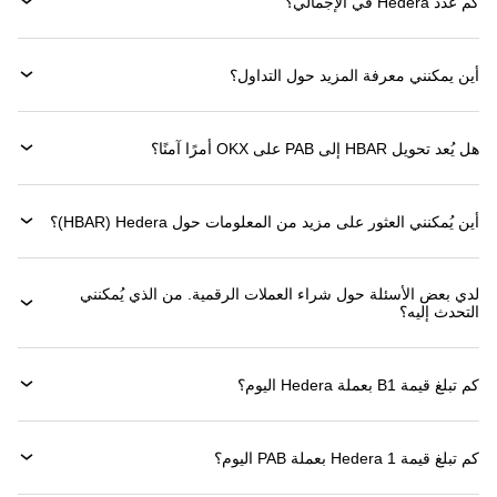
كم عدد Hedera في الإجمالي؟
أين يمكنني معرفة المزيد حول التداول؟
هل يُعد تحويل HBAR إلى PAB على OKX أمرًا آمنًا؟
أين يُمكنني العثور على مزيد من المعلومات حول ‏Hedera (‏HBAR)؟
لدي بعض الأسئلة حول شراء العملات الرقمية. من الذي يُمكنني
التحدث إليه؟
كم تبلغ قيمة 1‏B بعملة ‏Hedera اليوم؟
كم تبلغ قيمة 1 ‏Hedera بعملة ‏PAB اليوم؟