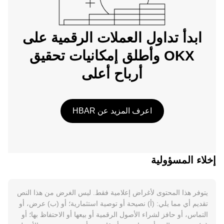
ابدأ تداول العملات الرقمية على
OKX وأطلق إمكانيات تحقيق
أرباح أعلى
اعرف المزيد عن HBAR
إخلاء المسؤولية
يتوفر هذا المحتوى لأغراض إعلامية فقط. ليس الغرض من هذا النص
تقديم أي مما يلي: (أ) نصيحة أو توصية استثمارية؛ أو (ب) عرض، أو
التماس، أو حافز لشراء الأصول الرقمية أو بيعها أو الاحتفاظ بها؛ أو