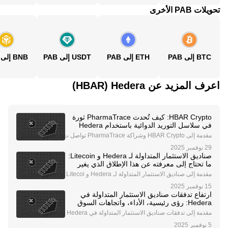
تحويلات PAB الأخرى
BTC إلى PAB
ETH إلى PAB
USDT إلى PAB
BNB إلى PAB
اعرف المزيد عن‏ Hedera (‏HBAR)
HBAR Crypto: كيف تُحدث PharmaTrace ثورة
في سلاسل التوريد الدوائية باستخدام Hedera
مقدمة إلى HBAR Crypto وشراكة PharmaTrace تواصل ت
قنية البلوكشين إحداث ثورة في الصناعات، حيث برزت HBA
R Crypto وHedera Hashgraph كقادة في القطاعات المن
صناديق الاستثمار المتداولة لـ Hedera و Litecoin:
ظمة. ومن التطورات البارزة في هذا المجال شراكة Pharm
ما تحتاج إلى معرفته عن هذا الإطلاق الذي يغير
a
قواعد اللعبة
مقدمة إلى صناديق الاستثمار المتداولة لـ Hedera و Litecoi
n يدخل سوق العملات الرقمية مرحلة تحولية مع إطلاق صنادي
ق الاستثمار المتداولة الجديدة للعملات الرقمية الفورية، بما
ارتفاع تدفقات صناديق الاستثمار المتداولة في
في ذلك Hedera (HBAR) و Litecoin
Hedera: رؤى رئيسية، الأداء، واتجاهات السوق
مقدمة إلى تدفقات صناديق الاستثمار المتداولة في Hedera
وتأثيرها على السوق يمثل إطلاق صناديق الاستثمار المتداولة