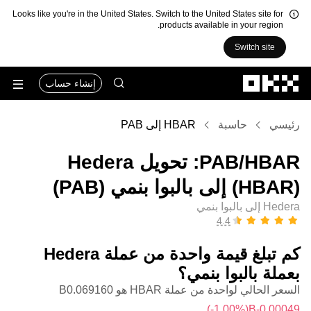
Looks like you're in the United States. Switch to the United States site for
products available in your region.
Switch site
التخطي إلى المحتوى الأساسي
إنشاء حساب
رئيسي
حاسبة
HBAR إلى PAB
‏HBAR/‏PAB: تحويل ‏Hedera
(‏HBAR) إلى ‏بالبوا بنمي (‏PAB)
Hedera إلى بالبوا بنمي
كم تبلغ قيمة واحدة من عملة ‏Hedera
بعملة ‏بالبوا بنمي؟
السعر الحالي لواحدة من عملة HBAR هو ‏‎‏‎0.069160‏‏B‏
(‏‎‎-1.00‎%‎‏)