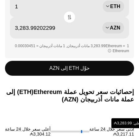
ETH
AZN
Ethereum‏‏
حوِّل ETH إلى AZN
إحصائيات سعر تحويل عملة ‏Ethereum(‏ETH) إلى
عملة ‏مانات أذربيجان (‏AZN)
‎3,‏‏₼‏
أدنى سعر خلال 24 ساعة
أعلى سعر خلال 24 ساعة