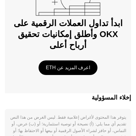
ابدأ تداول العملات الرقمية على
OKX وأطلق إمكانيات تحقيق
أرباح أعلى
اعرف المزيد عن ETH
إخلاء المسؤولية
يتوفر هذا المحتوى لأغراض إعلامية فقط. ليس الغرض من هذا النص
تقديم أي مما يلي: (أ) نصيحة أو توصية استثمارية؛ أو (ب) عرض، أو
التماس، أو حافز لشراء الأصول الرقمية أو بيعها أو الاحتفاظ بها؛ أو