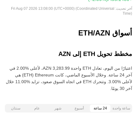
آخر تحديث:
Fri Aug 07 2026 13:08:00 (UTC+0000) (Coordinated Universal
Time)
أسواق ETH/AZN
مخطط تحويل ETH إلى AZN
اعتبارًا من اليوم، تعادل ETH واحدة ‏‎‏‎3,283.99‏‏ AZN‏، لأعلى‏ ‏‎2.00‎%‎‏ في
آخر 24 ساعة. وخلال الأسبوع الماضي، كانت Ethereum‏ (ETH) هي
لأعلى‏ ‏‎3.00‎%‎‏. وتتحرك ETH في اتجاه السوق صعود‏، تزايد‏ ‏‎11.00‎%‎‏ خلال
آخر 30 يومًا.
ساعة واحدة
24 ساعة
أسبوع
شهر
عام
سنتان