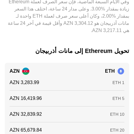
وفي الأيام السبعة الماضية، فإن سعر الصرف لعملة ‏Ethereum
تكاليف التحويل، زمن التسوية على السلسلة، حدود السحب،
‏زيادة بمقدار ‏‏‎3.00‎%‎‏. وعلى مدار 24 ساعة، اختلف هذا السعر
ومخاطر التنفيذ، ما يبقي بعض الاختلافات قائمة عبر المنصات.
بمقدار ‏‎2.00‎%‎‏، وكان أعلى سعر صرف لعملة ETH واحدة لـ
مانات أذربيجان هو ‏‎3,304.12‏‏ AZN وأقل قيمة في آخر 24 ساعة
هي ‏‎3,217.11‏‏ AZN.
تحويل ‏Ethereum إلى ‏مانات أذربيجان
AZN
ETH