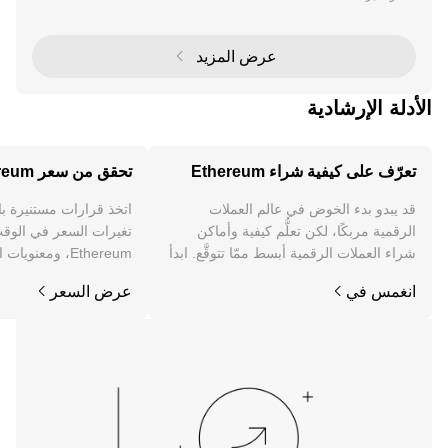
ث تشير التقارير إلى تدفقات صافية تصل إلى 1.79 مليار دو
لار خلال فترة قصيرة. أثار هذا الاتجاه قلق ال
عرض المزيد
الأدلة الإرشادية
تعرّف على كيفية شراء Ethereum
تحقق من سعر Ethereum
قد يبدو بدء الخوض في عالم العملات
اتخذ قرارات مستنيرة ب
الرقمية مربكًا، لكن تعلُّم كيفية وأماكن
تغيرات السعر في الوقت
شراء العملات الرقمية أبسط ممّا تتوقَّع. ابدأ
Ethereum، ومعنوي
رحلتك على تطبيق OKX للجوال، أو هنا على
والمزيد.
انغمس في
عرض السعر
الويب.