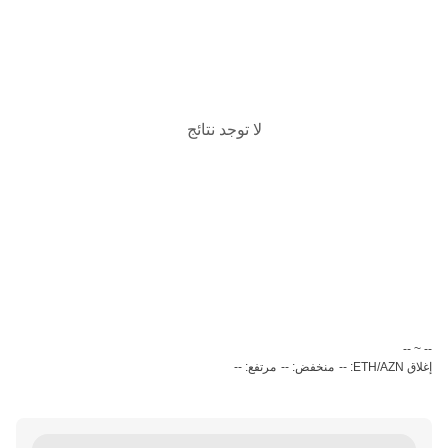
لا توجد نتائج
‏-- ~ ‎--‏
إغلاق ETH/AZN: --
منخفض: --
مرتفع: --