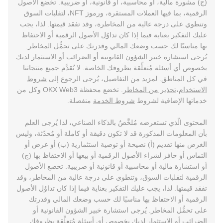
(ج) مشورة مالية، أو محاسبية، أو قانونية، أو ضريبية. تخضع الأصول
الرقمية، بما فيها العملات المستقرة، ورموز NFT، لتقلبات السوق
وتنطوي على درجة عالية من المخاطرة، وقد تفقد قيمتها. لذا، يجب
عليك التفكير بعناية فيما إذا كان تداوُل الأصول الرقمية أو الاحتفاظ
بها مناسبًا لك حسب وضعك المالي وقدرتك على تحمُّل المخاطر.
يُرجى استشارة خبير الشؤون القانونية أو الضرائب أو الاستثمار لديك
بخصوص أي أسئلة مُتعلِّقة بظروفك الخاصة. لا تُقدَّم جميع منتجاتنا
في كل المناطق. لمزيد من التفاصيل، يُرجى الرجوع إلى
شروط
الاستخدام
،
تحذير من المخاطر
. تخضع محفظة OKX Web3 وكل من
خدماتها الإضافية لشروط
شروط الخدمة
منفصلة.
المحتوى الّذي تستعرضه مُلخَّصٌ بالذكاء الصناعي، لذا يُرجى العلم
بأن المعلومات المذكورة قد لا تكون دقيقة أو كاملة أو مُحدّثة، وليس
الغرض منها تقديم (أ) نصيحة أو توصية استثمارية (ب) أو عرض أو
التماس أو حافز لشراء الأصول الرقمية أو بيعها أو الاحتفاظ بها (ج)
أو استشارة مالية أو محاسبية أو قانونية أو ضريبية. تخضع الأصول
الرقمية لتقلبات السوق، وتنطوي على درجة عالية من المخاطر، وقد
تفقد قيمتها. لذا، يجب عليك التفكير بعناية فيما إذا كان تداوُل الأصول
الرقمية أو الاحتفاظ بها مناسبًا لك حسب وضعك المالي وقدرتك
على تحمُّل المخاطر. يُرجى استشارة خبير الشؤون القانونية أو
الضرائب أو الاستثمار لديك بخصوص أي أسئلة مُتعلِّقة بظروفك