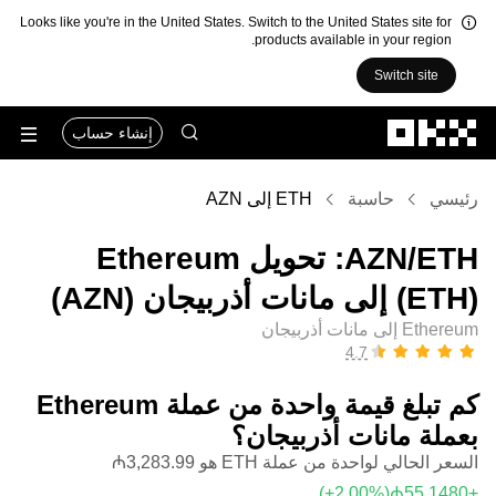
Looks like you're in the United States. Switch to the United States site for
products available in your region.
Switch site
التخطي إلى المحتوى الأساسي
إنشاء حساب
رئيسي
حاسبة
ETH إلى AZN
‏ETH/‏AZN: تحويل ‏Ethereum
(‏ETH) إلى ‏مانات أذربيجان (‏AZN)
Ethereum إلى مانات أذربيجان
كم تبلغ قيمة واحدة من عملة ‏Ethereum
بعملة ‏مانات أذربيجان؟
السعر الحالي لواحدة من عملة ETH هو ‏‎‏‎3,283.99‏‏₼‏
(‏‎+2.00‎%‎‏)