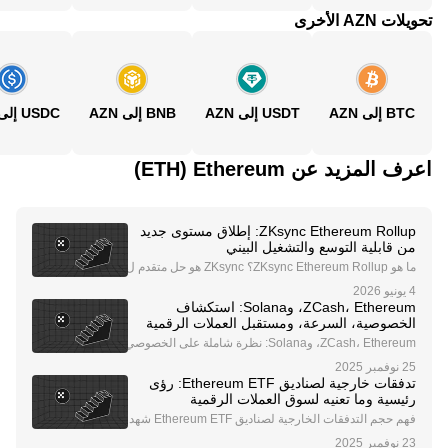
تحويلات AZN الأخرى
BTC إلى AZN
USDT إلى AZN
BNB إلى AZN
USDC إلى AZN
اعرف المزيد عن‏ Ethereum (‏ETH)
ZKsync Ethereum Rollup: إطلاق مستوى جديد
من قابلية التوسع والتشغيل البيني
ما هو ZKsync Ethereum Rollup؟ ZKsync هو حل متقدم ل
توسيع الطبقة الثانية على شبكة Ethereum، مصمم لمعالجة
تحديات الشبكة المتعلقة برسوم الغاز المرتفعة والازدحام. م
ZCash، Ethereum، وSolana: استكشاف
ن خلال الاستفادة من تقنية التجميع المعرفي
الخصوصية، السرعة، ومستقبل العملات الرقمية
ZCash، Ethereum، وSolana: نظرة شاملة على الخصوصي
ة، السرعة، والابتكار في العملات الرقمية يشهد سوق العملا
ت الرقمية تطورًا سريعًا، مع تصدر ZCash، Ethereum، وS
تدفقات خارجية لصناديق Ethereum ETF: رؤى
olana المشهد. تقدم كل من هذه البلوكشينات ميزا
رئيسية وما تعنيه لسوق العملات الرقمية
فهم حجم التدفقات الخارجية لصناديق Ethereum ETF شهد
ت صناديق Ethereum ETF مؤخرًا تدفقات خارجية كبيرة، حي