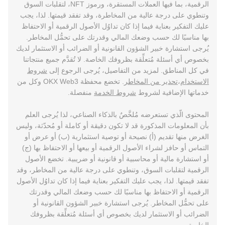
الرقمية، بما فيها العملات المستقرة، ورموز NFT، لتقلبات السوق
وتنطوي على درجة عالية من المخاطرة، وقد تفقد قيمتها. لذا، يجب
عليك التفكير بعناية فيما إذا كان تداوُل الأصول الرقمية أو الاحتفاظ
بها مناسبًا لك حسب وضعك المالي وقدرتك على تحمُّل المخاطر.
يُرجى استشارة خبير الشؤون القانونية أو الضرائب أو الاستثمار لديك
بخصوص أي أسئلة مُتعلِّقة بظروفك الخاصة. لا تُقدَّم جميع منتجاتنا
في كل المناطق. لمزيد من التفاصيل، يُرجى الرجوع إلى
شروط
الاستخدام
،
تحذير من المخاطر
. تخضع محفظة OKX Web3 وكل من
خدماتها الإضافية لشروط
شروط الخدمة
منفصلة.
المحتوى الّذي تستعرضه مُلخَّصٌ بالذكاء الصناعي، لذا يُرجى العلم
بأن المعلومات المذكورة قد لا تكون دقيقة أو كاملة أو مُحدّثة، وليس
الغرض منها تقديم (أ) نصيحة أو توصية استثمارية (ب) أو عرض أو
التماس أو حافز لشراء الأصول الرقمية أو بيعها أو الاحتفاظ بها (ج)
أو استشارة مالية أو محاسبية أو قانونية أو ضريبية. تخضع الأصول
الرقمية لتقلبات السوق، وتنطوي على درجة عالية من المخاطر، وقد
تفقد قيمتها. لذا، يجب عليك التفكير بعناية فيما إذا كان تداوُل الأصول
الرقمية أو الاحتفاظ بها مناسبًا لك حسب وضعك المالي وقدرتك
على تحمُّل المخاطر. يُرجى استشارة خبير الشؤون القانونية أو
الضرائب أو الاستثمار لديك بخصوص أي أسئلة مُتعلِّقة بظروفك