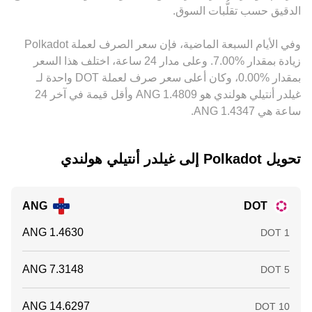
المقتبس لزوج DOT/ANG. يقوم المراجحون باستغلال هذه
العام في conversion rate.
الدقيق حسب تقلُّبات السوق.
الفروقات للاقتراب من تسعير موحّد، لكن حدود رأس المال، أوقات
التحويل بين المنصات، ورسوم الشبكات تجعل عملية المراجحة غير
وفي الأيام السبعة الماضية، فإن سعر الصرف لعملة ‏Polkadot
فورية، ما يُبقي مجالاً لانحرافات قصيرة الأجل في conversion
‏زيادة بمقدار ‏‏‎7.00‎%‎‏. وعلى مدار 24 ساعة، اختلف هذا السعر
rate.
بمقدار ‏‎0.00‎%‎‏، وكان أعلى سعر صرف لعملة DOT واحدة لـ
غيلدر أنتيلي هولندي هو ‏‎1.4809‏‏ ANG وأقل قيمة في آخر 24
ساعة هي ‏‎1.4347‏‏ ANG.
تحويل ‏Polkadot إلى ‏غيلدر أنتيلي هولندي
ANG
DOT