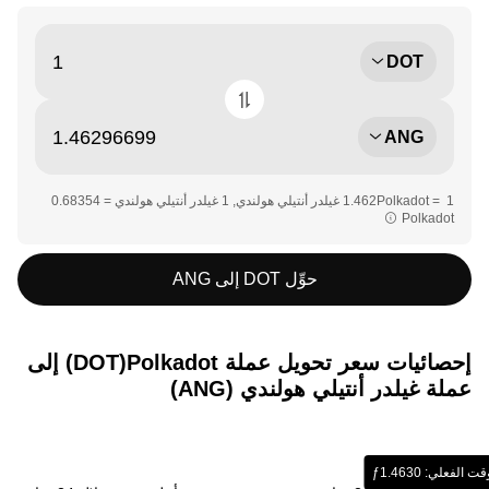
DOT
ANG
Polkadot‏‏
حوِّل DOT إلى ANG
إحصائيات سعر تحويل عملة ‏Polkadot(‏DOT) إلى
عملة ‏غيلدر أنتيلي هولندي (‏ANG)
لي: ‏‎‏‎1.4630‏‏ƒ‏