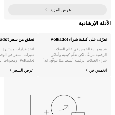
لاستثمارية في العملات الرقمية من خلال تقدي
عرض المزيد
الأدلة الإرشادية
تعرّف على كيفية شراء Polkadot
تحقق من سعر Polkadot
قد يبدو بدء الخوض في عالم العملات
اتخذ قرارات مستنيرة ب
الرقمية مربكًا، لكن تعلُّم كيفية وأماكن
تغيرات السعر في الوقت
شراء العملات الرقمية أبسط ممّا تتوقَّع. ابدأ
Polkadot، ومعنويات
رحلتك على تطبيق OKX للجوال، أو هنا على
والمزيد.
انغمس في
عرض السعر
الويب.