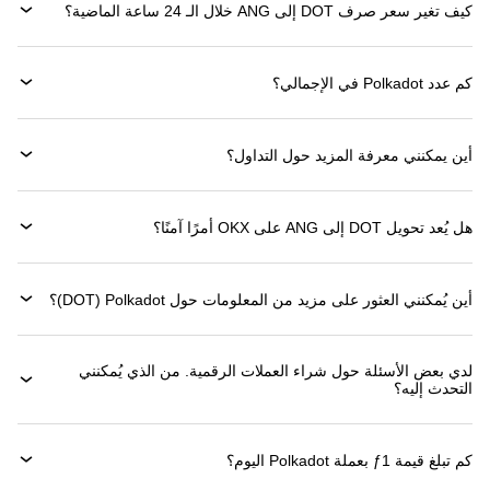
كيف تغير سعر صرف DOT إلى ANG خلال الـ 24 ساعة الماضية؟
كم عدد Polkadot في الإجمالي؟
أين يمكنني معرفة المزيد حول التداول؟
هل يُعد تحويل DOT إلى ANG على OKX أمرًا آمنًا؟
أين يُمكنني العثور على مزيد من المعلومات حول ‏Polkadot (‏DOT)؟
لدي بعض الأسئلة حول شراء العملات الرقمية. من الذي يُمكنني
التحدث إليه؟
كم تبلغ قيمة 1‏ƒ بعملة ‏Polkadot اليوم؟