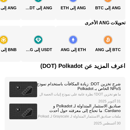
ANG إلى BTC
ANG إلى ETH
ANG إلى USDT
ANG إلى BNB
تحويلات ANG الأخرى
BTC إلى ANG
ETH إلى ANG
USDT إلى ANG
BNB إلى ANG
اعرف المزيد عن‏ Polkadot (‏DOT)
شرح تخزين DOT: زيادة المكافآت باستخدام نموذج
NPoS الخاص بـ Polkadot
ما هو تخزين DOT؟ نظرة عامة على نموذج إثبات الحصة ال
مُرشح (NPoS) الخاص بـ Polkadot تخزين DOT هو عملية ق
فل العملة المشفرة الأصلية لشبكة Polkadot، DOT ، لدعم
صناديق الاستثمار المتداولة لـ Polkadot و
عمليات الشبكة وكسب المكافآت. تعمل Polkadot عل
Cardano: ما تحتاج إلى معرفته حول أحدث
اتجاهات الاستثمار في العملات الرقمية
ملفات صناديق الاستثمار المتداولة لـ Grayscale لـ Polkad
ot و Cardano شركة Grayscale، وهي شركة رائدة في إدار
ة الأصول الرقمية، اتخذت خطوة كبيرة في توسيع عروضها ا