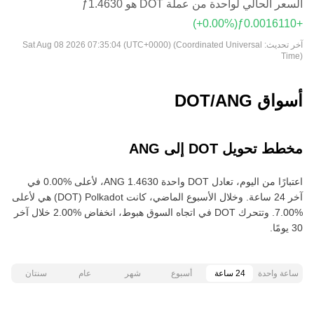
السعر الحالي لواحدة من عملة DOT هو ‏‎‏‎1.4630‏‏ƒ‏
(‏‎+0.00‎%‎‏)
آخر تحديث:
Sat Aug 08 2026 07:35:04 (UTC+0000) (Coordinated Universal
Time)
أسواق DOT/ANG
مخطط تحويل DOT إلى ANG
اعتبارًا من اليوم، تعادل DOT واحدة ‏‎‏‎1.4630‏‏ ANG‏، لأعلى‏ ‏‎0.00‎%‎‏ في
آخر 24 ساعة. وخلال الأسبوع الماضي، كانت Polkadot‏ (DOT) هي لأعلى‏
‏‎7.00‎%‎‏. وتتحرك DOT في اتجاه السوق هبوط‏، انخفاض‏ ‏‎2.00‎%‎‏ خلال آخر
30 يومًا.
ساعة واحدة
24 ساعة
أسبوع
شهر
عام
سنتان