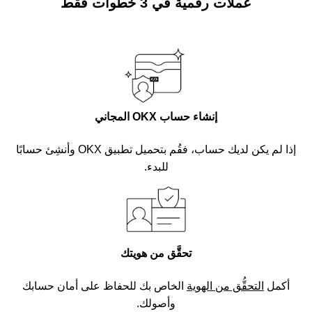
عملات رقمية في 3 خطوات فقط
إنشاء حساب OKX المجاني
إذا لم يكن لديك حساب، فقُم بتحميل تطبيق OKX وأنشِئ حسابًا
للبدء.
تحقَّق من هويتك
أكمل
التحقُّق من الهوية
الخاص بك للحفاظ على أمان حسابك
وأصولك.