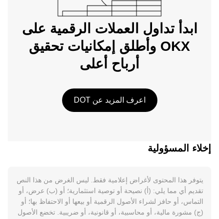
ابدأ تداول العملات الرقمية على
OKX وأطلق إمكانيات تحقيق
أرباح أعلى
اعرف المزيد عن DOT
إخلاء المسؤولية
يتوفر هذا المحتوى لأغراض إعلامية فقط. ليس الغرض من هذا النص
تقديم أي مما يلي: (أ) نصيحة أو توصية استثمارية؛ أو (ب) عرض، أو
التماس، أو حافز لشراء الأصول الرقمية أو بيعها أو الاحتفاظ بها؛ أو
(ج) مشورة مالية، أو محاسبية، أو قانونية، أو ضريبية. تخضع الأصول