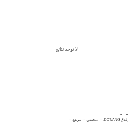
لا توجد نتائج
‏-- ~ ‎--‏
إغلاق DOT/ANG: --
منخفض: --
مرتفع: --