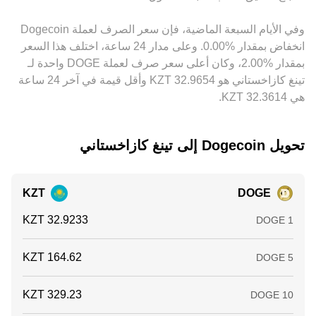
DOGE/KZT المعروض. تقوم المراجحة بين المنصات بدور مُثبِّت
تقلبات قصيرة الأجل أعلى هذه المحركات الأساسية وتؤثر في سعر
عبر شراء DOGE في السوق الأرخص وبيعه في الأغلى، ما يضيّق
DOGE/KZT لحظياً.
وفي الأيام السبعة الماضية، فإن سعر الصرف لعملة ‏Dogecoin
الفوارق بمرور الوقت، لكنها ليست فورية أو كاملة دائماً بسبب
‏انخفاض بمقدار ‏‏‎0.00‎%‎‏. وعلى مدار 24 ساعة، اختلف هذا السعر
تكاليف التحويل، قيود السحب والإيداع، وتقلب السيولة، لذا تبقى
فروقات طفيفة في الأسعار قائمة عبر المنصات.
بمقدار ‏‎2.00‎%‎‏، وكان أعلى سعر صرف لعملة DOGE واحدة لـ
تينغ كازاخستاني هو ‏‎32.9654‏‏ KZT وأقل قيمة في آخر 24 ساعة
هي ‏‎32.3614‏‏ KZT.
تحويل ‏Dogecoin إلى ‏تينغ كازاخستاني
KZT
DOGE