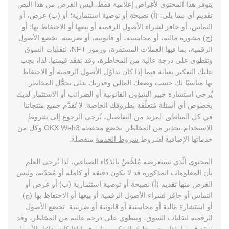
يتوفر هذا المحتوى لأغراض إعلامية فقط. ليس الغرض من هذا النص
تقديم أي مما يلي: (أ) نصيحة أو توصية استثمارية؛ أو (ب) عرض، أو
التماس، أو حافز لشراء الأصول الرقمية أو بيعها أو الاحتفاظ بها؛ أو
(ج) مشورة مالية، أو محاسبية، أو قانونية، أو ضريبية. تخضع الأصول
الرقمية، بما فيها العملات المستقرة، ورموز NFT، لتقلبات السوق
وتنطوي على درجة عالية من المخاطرة، وقد تفقد قيمتها. لذا، يجب
عليك التفكير بعناية فيما إذا كان تداوُل الأصول الرقمية أو الاحتفاظ
بها مناسبًا لك حسب وضعك المالي وقدرتك على تحمُّل المخاطر.
يُرجى استشارة خبير الشؤون القانونية أو الضرائب أو الاستثمار لديك
بخصوص أي أسئلة مُتعلِّقة بظروفك الخاصة. لا تُقدَّم جميع منتجاتنا
في كل المناطق. لمزيد من التفاصيل، يُرجى الرجوع إلى
شروط
الاستخدام
،
تحذير من المخاطر
. تخضع محفظة OKX Web3 وكل من
خدماتها الإضافية لشروط
شروط الخدمة
منفصلة.
المحتوى الّذي تستعرضه مُلخَّصٌ بالذكاء الصناعي، لذا يُرجى العلم
بأن المعلومات المذكورة قد لا تكون دقيقة أو كاملة أو مُحدّثة، وليس
الغرض منها تقديم (أ) نصيحة أو توصية استثمارية (ب) أو عرض أو
التماس أو حافز لشراء الأصول الرقمية أو بيعها أو الاحتفاظ بها (ج)
أو استشارة مالية أو محاسبية أو قانونية أو ضريبية. تخضع الأصول
الرقمية لتقلبات السوق، وتنطوي على درجة عالية من المخاطر، وقد