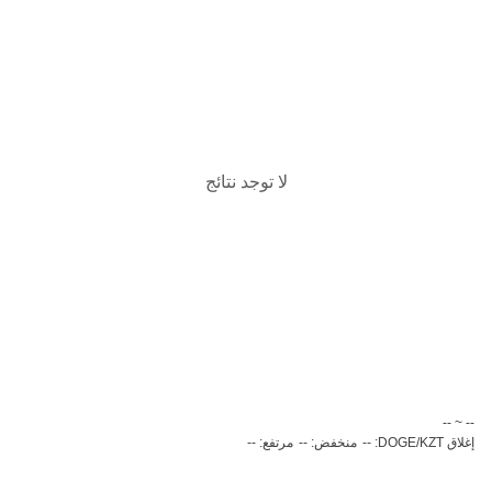
لا توجد نتائج
‏-- ~ ‎--‏
إغلاق DOGE/KZT: --
منخفض: --
مرتفع: --