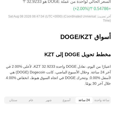
السعر الحالي لواحدة من عملة DOGE هو ‏‎‏‎32.9233‏‏〒‏
(‏‎+2.00‎%‎‏)
آخر تحديث:
Sat Aug 08 2026 06:47:04 (UTC+0000) (Coordinated Universal
Time)
أسواق DOGE/KZT
مخطط تحويل DOGE إلى KZT
اعتبارًا من اليوم، تعادل DOGE واحدة ‏‎‏‎32.9233‏‏ KZT‏، لأعلى‏ ‏‎2.00‎%‎‏ في
آخر 24 ساعة. وخلال الأسبوع الماضي، كانت Dogecoin‏ (DOGE) هي
خلال آخر 30 يومًا.
ساعة واحدة
24 ساعة
أسبوع
شهر
عام
سنتان