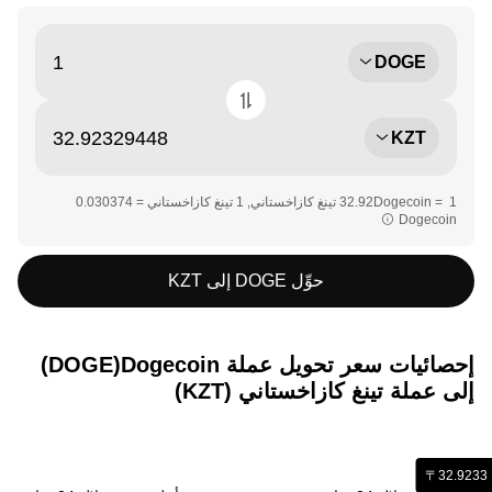
DOGE
KZT
Dogecoin‏‏
حوِّل DOGE إلى KZT
إحصائيات سعر تحويل عملة ‏Dogecoin(‏DOGE)
إلى عملة ‏تينغ كازاخستاني (‏KZT)
‏