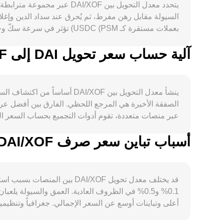
آلية حساب سعر تحويل DAI إلى XOF
المستوى الكلي، يميل DAI إلى التحر
شهية المخاطرة المرتفعة تدعم تدفقات نحو الأصول المشفرة
ينشأ معدل التحويل بين /XOF
الصفقة الأخيرة هي المرجع اللحظي. الفارق بين أفضل ع
DAI المقومة بالمشتقات قد تدفع السعر بعيداً عن الس
مثل تحويلات ضخمة إلى مجمّعات السيولة أو تغيّر أرصدة PSM والاحتياطيات في البورصات—قد تؤثر على عمق السوق وبالتالي على DAI/XOF.
أسباب تباين سعر صرف DAI/XOF بين المنصات المختلفة
الأصول في المجمّع (السعر ≈ /x
دفتر الأوامر، وVWAP عبر المنصات المركزية، مع تسعير AMM في DEX لتكوين معدل التحويل الفعلي لـ DAI/XOF على واجهة التحويل.
قد يختلف معدل تحويل AI/XOF
0.1% و0.5% في الظروف العادية. العمق والسيولة ي