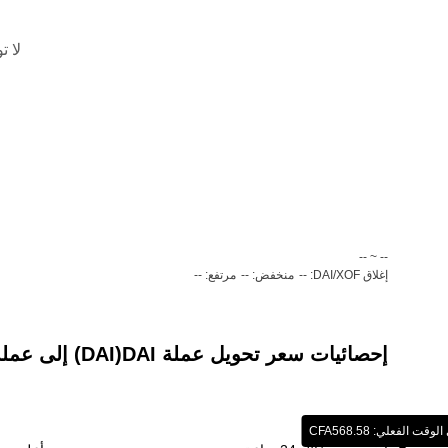
لا ت
‏-- ~ ‎--‏
إغلاق DAI/XOF: --
منخفض: --
مرتفع: --
إحصائيات سعر تحويل عملة ‏DAI(‏DAI) إلى عملة ‏فرنك غرب أفريقي (‏XOF)
الفعلي: ‏‎‏‎568.58‏‏CFA‏