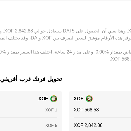
في تداول USDT بالنسبة إلى الدولار ينعكس في السعر النهائي المقتبس لـ AI/XOF
 هذا الاستقرار غير كامل دائماً، ما يبرر استمرار الفروقات الصغيرة ب
تحويل ‏فرنك غرب أفريقي إلى
XOF
XOF