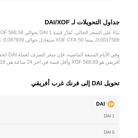
قيود السرعة، الرسوم، حدود التحويل، وفوارق السيولة تجعل
جداول التحويلات لـ DAI/XOF
أفريقي هو ‏‎568.69‏‏ XOF وأقل قيمة في آخر 24 ساعة هي ‏‎568.18‏‏ XOF.
تحويل ‏DAI إلى ‏فرنك غرب أفريقي
DAI