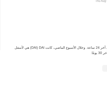
اعتبارًا من اليوم، تعادل DAI واحدة ‏‎‏‎568.58‏‏ XOF‏، لأسفل‏ ‏‎0.00‎%‎‏ في آخر 24 ساعة. وخلال الأسبوع الماضي، كانت DAI‏ (DAI) هي لأسفل‏