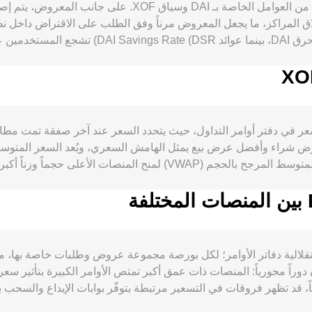
ويمكن لقرارات الحوكمة وتعدي
ورمز رئيسي في مجمّعات السيولة المستقرة على منصات مثل Curve وUniswap، إضافة
ك مع اتجاه سوق العملات المشفرة الواسع الذي تقوده تحركات بيتكوين، حتى وإن ك
XOF—المربوط تا
 وتُحسّن السيولة، بينما تراجعها قد يوسع الفروق ويؤثر على معدل الت
DAI أساساً من اكتشاف السعر في دفتر أوامر التداول، حيث يتحدد السعر عند آخر ص
المستقرة—مثل قواعد الامتثال والاحتياطيات والشفافية—وحوكمة MakerDAO أو التغييرا
رض شراء وأفضل عرض بيع يمثل الهامش السعري، ويُعد السعر المتوسط—
اضطرابات في الأصول المرجعية (مثل عملات مستقرة يحتفظ بها نظام DAI) قد تنعكس مؤقتاً
عر الفوري، وانقضاء عقود الخيارات على الأصول الكبرى يمكن أن يغير ا
y) مع تعديلات رسوم، ما يعني أن التحويلات الكبيرة تغيّر الأرصدة وترفع أو تخفض الس
D بين المنصات بسبب استقلالية دفاتر الأوامر؛ لكل بورصة مجموعة عروض وطلبات خاصة
لعبان دوراً محورياً: المنصات ذات عمق أكبر تمتص الأوامر الكبيرة بتأثير