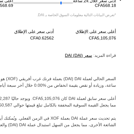
أدنى سعر خلال 24 ساعة
أعلى سعر خ
*تعرض البيانات التالية معلومات السوق الخاصة بـ
DAI
.
أعلى سعر على الإطلاق
أدنى سعر على الإطلاق
قراءة المزيد:
سعر
)
DAI
(
DAI
السعر الحالي لعملة ‏
DAI
(‏
DAI
) بعملة ‏
فرنك غرب أفريقي
(‏
XOF
) هو ‏
ساعة، وزيادة أو نقص بقيمة ‏
انخفاض
من ‏
خلال آخر سبعة أيام.
أعلى سعر سابق لعملة ‏
DAI
كان ‏
. ويوجد حاليًا ‏
مما يجعل القيمة السوقية المخففة بالكامل تبلغ قيمتها حوالي ‏
يتم تحديث سعر عملة ‏
DAI
بعملة ‏
XOF
في الزمن الفعلي. ويُمكنك أيضً
الشائعة الأخرى، مما يجعل من السهل استبدال عملة ‏
DAI
(‏
DAI
) والع