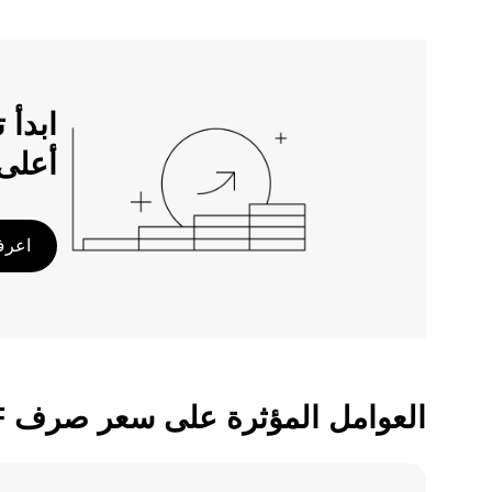
أعلى
اعرف 
العوامل المؤثرة على سعر صرف DAI/XOF