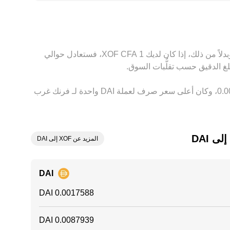
D. يقوم المتحكّمون بالفروق باستغلال هذه الاختلافات عبر المراجحة لإعادة الأسعار نحو التوازن، إلا أن
ين المنصات.
بناءً على السعر الحالي، تُقدَّر قيمة 1 ‏DAI بحوالي ‏‏‎568.58‏ ‏XOF. وهذا يعني أن الحصول على 5 ‏DAI سيعادل حوالي ‏‏‎2,842.88‏ ‏XOF. وبدلاً من ذلك، إذا كان لديك 1 ‏CFA ‏XOF، فستعادل حوالي
وفي الأيام السبعة الماضية، فإن سعر الصرف لعملة ‏DAI ‏انخفاض بمقدار ‏‏‎0.00‎%‎‏. وعلى مدار 24 ساعة، اختلف هذا السعر بمقدار ‏‎0.00‎%‎‏، وكان أعلى سعر صرف لعملة DAI واحدة لـ فرنك غرب
 ‏DAI
المزيد عن XOF إلى DAI
DAI