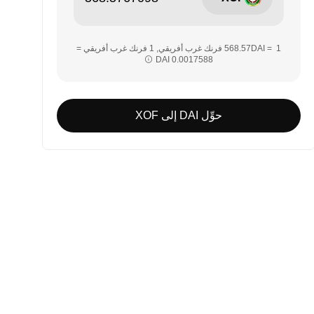
‏‏1 DAI = ‎‏‎568.57‏ فرنك غرب أفريقي‏, ‎‏1 فرنك غرب أفريقي =
حوِّل DAI إلى XOF