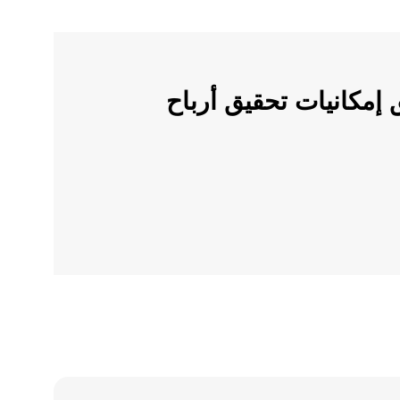
ملات الرقمية على OKX وأطلق إمكانيات تحقيق أرباح