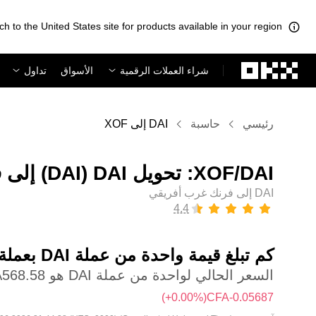
ch to the United States site for products available in your region.
لتخطي إلى المحتوى الأساسي
شراء العملات الرقمية
الأسواق
تداول
رئيسي
حاسبة
DAI إلى XOF
DAI إلى فرنك غرب أفريقي
كم تبلغ قيمة واحدة من عملة ‏DAI بعملة ‏فرنك غرب أفريقي؟
السعر الحالي لواحدة من عملة DAI هو ‏‎‏‎568.58‏‏CFA‏
(‏‎+0.00‎%‎‏)