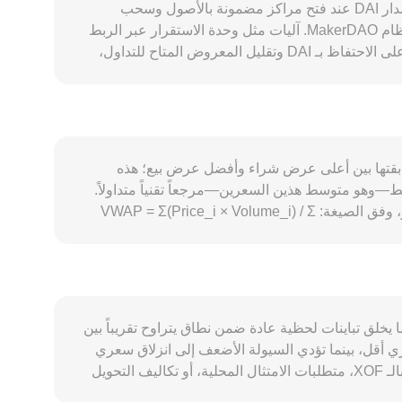
يتحدد معدل التحويل بين DAI/XOF عبر مجموعة مترابطة من العوامل الخاصة بـ DAI وسياق XOF. على جانب المعروض، يتم إصدار DAI عند فتح مراكز مضمونة بالأصول وسحب
السيولة مقابل رهن مفرط، ثم يُحرق عند سداد الدين وإغلاق المراكز، ما يجعل المعروض مرناً وفق الطلب على الاقتراض داخل نظام MakerDAO. آليات مثل وحدة الاستقرار عبر الربط
بعملات مستقرة كـ USDC (PSM) تؤثر في سرعة سكّ وحرق DAI، بينما عوائد DAI Savings Rate (DSR) تشجع المستخدمين على الاحتفاظ بـ DAI وتقليل المعروض المتاح للتداول،
لات معايير الضمان أن تغيّر ديناميكيات الإصدار والامتصاص. من جهة الطلب، يعتمد DAI على نشاط منظومة التمويل اللامركزي واستخدامه كأصل تسوية
 إلى اعتماده في المدفوعات والتحوّط من تقلبات العملات المحلية، ما يعزز الحاجة إليه. على
ان هدفه الحفاظ على ربط قريب بالدولار الأمريكي؛ كما أن قوة
ريخياً باليورو—تنعكس على التسعير بالفرنك الأفريقي عبر تغيّرات اليورو أمام الدولار وسياسات BCEAO. يتحسس السوق أيضاً لمزاج المخاطرة في الأصول الرقمية:
حويل. تنظيمياً، تؤثر المستجدات الخاصة بالعملات
فقة تمت مطابقتها بين أعلى عرض شراء وأفضل عرض بيع؛ هذه
ت في مزيج الضمانات والأصول الواقعية على ثقة السوق واستقرار الربط، كما أن أي
وهو متوسط هذين السعرين—مرجعاً تقنياً متداولاً.
 على السعر. أخيراً، تزيد العوامل الفنية من تقلبات المدى القصير: معدلات التمويل في عقود
عبر منصات متعددة، تقوم أدوات التجميع بحساب السعر المتوسط المرجح بالحجم (VWAP) لمنح المنصات الأعلى حجماً وزناً أكبر، وفق الصيغة: VWAP = Σ(Price_i × Volume_i) / Σ
لتدفقات إلى وخارج العملات المستقرة، وتحركات الحيتان—
Volume_i. حسابياً، إن قيمة XOF الناتجة من التحويل تُحتسب ببساطة عبر: قيمة XOF = كمية DAI × معدل التحويل، وبالعكس: كمية DAI = قيمة XOF / معدل التحويل. وبما أن لـ DAI
سيولة كبيرة على البورصات اللامركزية، فإن مجمّعات صانعي السوق الآليين تسعّر الزوج وفق معادلة الحفاظ على الثابت x × y = k، حيث يعكس السعر اللحظي نسبة الأرصدة بين
عر داخل المجمّع. مجتمعةً، يندمج سعر الصفقة الأخيرة، ديناميكيات
 بها، ما يخلق تباينات لحظية عادة ضمن نطاق يتراوح تقريباً بين
 سعري أقل، بينما تؤدي السيولة الأضعف إلى انزلاق سعري
أعلى وتباينات أوسع عن السعر الإجمالي. جغرافياً وتنظيمياً، قد تظهر فروقات في التسعير مرتبطة بتوفّر بوابات الإيداع والسحب بالـ XOF، متطلبات الامتثال المحلية، أو تكاليف التحويل
إلى عملات وسيطة، ما يضيف علاوات أو خصومات إقليمية. عملياً، يتم تسعير DAI/XOF في كثير من الأحيان عبر مسارات وسيطة مثل DAI/USDT ثم USDT/XOF؛ وأي علاوة أو خصم