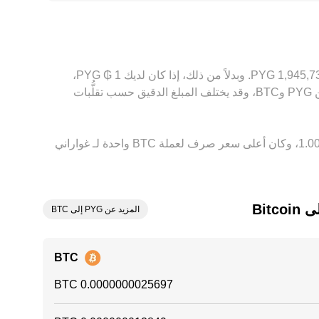
باشرة في السعر المقتبس لزوج BTC/PYG. تعمل المراجحة بين المنصات على تقليص هذه الفروقات عبر شراء BTC حيث يكون أرخص وبيعه حيث يكون أعلى سعرًا، لكنها
بناءً على السعر الحالي، تُقدَّر قيمة 1 ‏BTC بحوالي ‏‏‎389,147,808‏ ‏PYG. وهذا يعني أن الحصول على 5 ‏Bitcoin سيعادل حوالي ‏‏‎1,945,739,042‏ ‏PYG. وبدلاً من ذلك، إذا كان لديك 1 ‏₲ ‏PYG،
فستعادل حوالي ‏‏‎0.0000000025697‏، بينما 50 ‏₲ ‏PYG ستعادل حوالي ‏‏‎0.00000012849‏. توفر هذه الأرقام مؤشرًا لسعر الصرف بين ‏PYG و‏BTC، وقد يختلف المبلغ الدقيق حسب تقلُّبات
وفي الأيام السبعة الماضية، فإن سعر الصرف لعملة ‏Bitcoin ‏زيادة بمقدار ‏‏‎2.00‎%‎‏. وعلى مدار 24 ساعة، اختلف هذا السعر بمقدار ‏‎1.00‎%‎‏، وكان أعلى سعر صرف لعملة BTC واحدة لـ غواراني
Bit
المزيد عن PYG إلى BTC
BTC