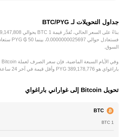
ليست فورية أو كاملة، لأن تكاليف التحويل، أوقات التسوي
جداول التحويلات لـ BTC/PYG
السوق.
باراغواي هو ‏‎389,178,776‏‏ PYG وأقل قيمة في آخر 24 ساعة هي ‏‎382,084,326‏‏ PYG.
تحويل ‏Bitcoin إلى ‏غواراني باراغواي
BTC