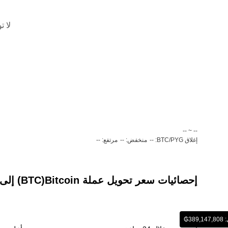
لا ت
‏-- ~ ‎--‏
إغلاق BTC/PYG: --
منخفض: --
مرتفع: --
إحصائيات سعر تحويل عملة ‏Bitcoin(‏BTC) إلى عملة ‏غواراني باراغواي (‏PYG)
₲‏