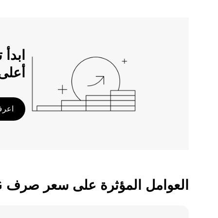
أعلى
اعرف 
العوامل المؤثرة على سعر صرف BTC/PYG