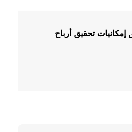
ملات الرقمية على OKX وأطلق إمكانيات تحقيق أرباح