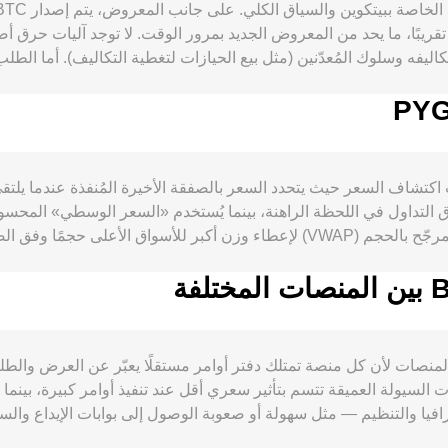
قريبًا، ما يحد من المعروض الجديد بمرور الوقت. لا توجد آليات حرق أ
على شبكات الطبقة الثانية مثل Lightning، وزيادة تبنّي بيتكوين كأصل احتياطي من قبل مؤسسات أو
وتذبذب شهية المخاطر في الأسهم والسلع، ومستويا
BTC، قواعد السفر ومكافحة غسل الأموال، سياسات متعلقة بتعدين بيتكوين، أو قيود ع
حادة تنعكس مباشرة في BTC/PYG. أخيرًا، الديناميات الفنية مثل
BTC/P في الأساس من آليات اكتشاف السعر حيث يتحدد السعر بالصفقة الأخيرة المُنفذ
يف تقلبات قصيرة الأجل فوق هذه المحركات الهيكلية.
التداول في اللحظة الراهنة، بينما يُستخدم «السعر الوسطي» المحس
BTC/PYG  متطابقًا على جميع المنصات لأن كل منصة تمتلك دفتر أوامر مستقلًا يعبّر 
 المنصات ذات السيولة العميقة تتسم بتأثير سعري أقل عند تنفيذ أوامر كبيرة،