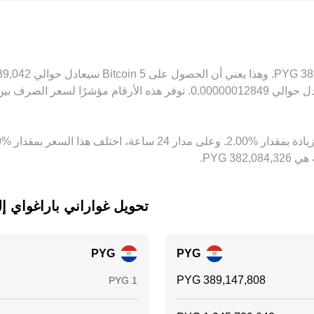
يتغذى م
ة، ومخاطر التنفيذ قد تُبقي على فروقات بسيطة دائمة.
تحويل ‏غواراني باراغواي إلى ‏coin
PYG
PYG