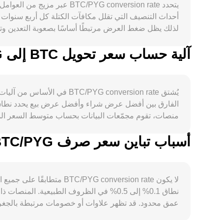
أحداث التنصيف التي تقلل مكافآت الكتلة كل أربع سنوات ت
والنشاط 
آلية حساب سعر تحويل BTC إلى PYG
لصناديق مؤشرات فورية على 
يُشتق YG conversion rate
التداول، وفروق الأساس بين الأسواق الآجلة والفورية، تض
الفارق بين أفضل عرض شراء وأفضل عرض بيع يحدد نطاق 
أسباب تباين سعر صرف BTC/PYG بين المنصات المختلفة
PYG ضمن قنوات التسعير المحلية.
لا يكون conversion rate
نطاق 0.1% إلى 0.5% في الظروف الطبيعية.