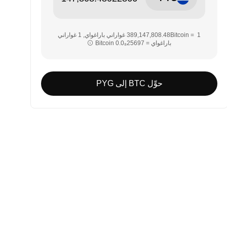
‏‏1 Bitcoin = ‎‏‎389,147,808.48‏ غواراني باراغواي‏, ‎‏1 غواراني
باراغواي = ‎‏‎0.0₈25697‏ Bitcoin‏‏
حوِّل BTC إلى PYG