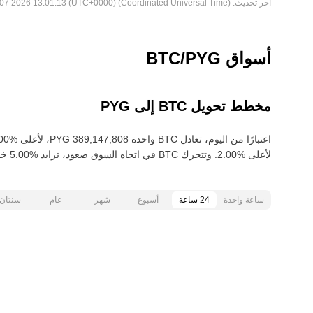
آخر تحديث:
Fri Aug 07 2026 13:01:13 (UTC+0000) (Coordinated Universal Time)
أسواق BTC/PYG
مخطط تحويل BTC إلى PYG
لأعلى‏ ‏‎2.00‎%‎‏. وتتحرك BTC في اتجاه السوق صعود‏، تزايد‏ ‏‎5.00‎%‎‏ خلال آخر 30 يومًا.
ساعة واحدة
24 ساعة
أسبوع
شهر
عام
سنتان