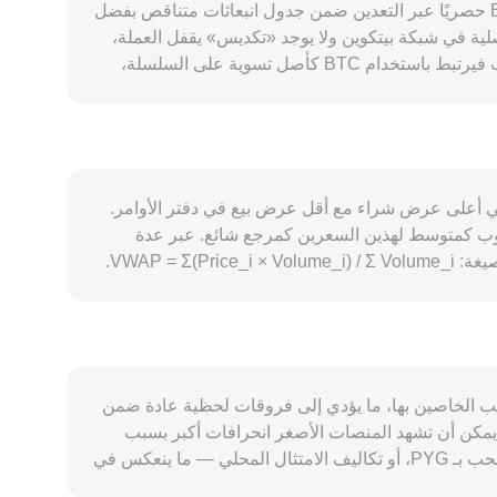
يتحدد BTC/PYG conversion rate عبر مزيج من العوامل الخاصة ببيتكوين والسياق الكلي. على جانب المعروض، يتم إصدار BTC حصريًا عبر التعدين ضمن جدول انبعاثات متناقص بفضل
صلية في شبكة بيتكوين ولا يوجد «تكديس» يقفل العملة،
لذلك يظل ضغط العرض مرتبطًا أساسًا بصعوبة التعدين وتكاليفه وسلوك المُعدّنين (مثل بيع الحيازات لتغطية التكاليف). أما الطلب فيرتبط باستخدام BTC كأصل تسوية على السلسلة،
 صناديق، إضافة إلى استخدامه كأداة تحويل عبر الحدود. ارتباط بيتكوين
ببقية السوق كبير غالبًا، وحركة BTC العامة يمكن أن تطغى على العوامل المحلية لزوج BTC/PYG على المدى القصير. من ناحية الماكرو، قوة أو ضعف PYG، واتجاه السيولة العالمية،
ت العائد على الدولار، كلها تؤثر في السعر المقوّم بـ PYG. التطورات التنظيمية ذات الصلة ببيتكوين — مثل الموافقات أو الرفض
لى بوابات الإيداع والسحب بالعملات المحلية — قد تُحدث تحركات
 معدلات التمويل في عقود BTC الدائمة، تواريخ تسوية خيارات بيتكوين الكبيرة، تدفقات الحيتان على السلسلة ومنصات
ة عندما يلتقي أعلى عرض شراء مع أقل عرض بيع في دفتر الأوامر.
وب كمتوسط لهذين السعرين كمرجع شائع. عبر عدة
منصات، تقوم مجمّعات البيانات بحساب متوسط السعر المرجّح بالحجم (VWAP) لإعطاء وزن أكبر للأسواق الأعلى حجمًا وفق الصيغة: VWAP = Σ(Price_i × Volume_i) / Σ Volume_i.
بعد ذلك تُستخدم الحسابات البسيطة للتحويل: قيمة PYG = كمية BTC × conversion rate، وبالعكس كمية BTC = قيمة PYG ÷ conversion rate. ورغم أن سيولة بيتكوين الأصلية على
البورصات اللامركزية محدودة، فإن النسخ المغلّفة مثل WBTC على شبكات عقود ذكية تتبع نموذج صانع السوق الآلي حيث يحافظ مجمّع السيولة على علاقة x × y = k، ويُستنتج السعر
اللحظي على نحو تقريبي من النسبة price = y/x بين رصيدَي الأصول في المجمّع. هذه الأسعار تتقارب عادة مع الأسواق المركزية عبر آليات المراجحة، ثم تُترجم إلى تسعير BTC مقابل
عن العرض والطلب الخاصين بها، ما يؤدي إلى فروقات لحظية عادة ضمن
 بينما يمكن أن تشهد المنصات الأصغر انحرافات أكبر بسبب
عمق محدود. قد تظهر علاوات أو خصومات مرتبطة بالجغرافيا والتنظيم — مثل سهولة أو صعوبة الوصول إلى بوابات الإيداع والسحب بـ PYG، أو تكاليف الامتثال المحلي — ما ينعكس في
السعر المقوّم بـ PYG. إضافة إلى ذلك، يُسعَّر BTC على كثير من المنصات مقابل USDT أو USD أولًا ثم يُحوَّل إلى PYG؛ وأي فرق أساس (basis) في USDT مقابل العملات الرئيسية