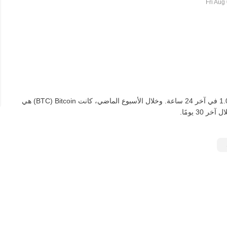
اعتبارًا من اليوم، تعادل BTC واحدة ‏‎‏‎389,147,808‏‏ PYG‏، لأعلى‏ ‏‎1.00‎%‎‏ في آخر 24 ساعة. وخلال الأسبوع الماضي، كانت Bitcoin‏ (BTC) هي