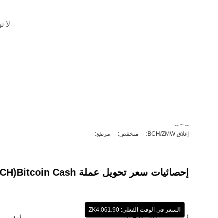
لا ت
‏-- ~ ‎--‏
إغلاق BCH/ZMW: --
منخفض: --
مرتفع: --
إحصائيات سعر تحويل عملة ‏Bitcoin Cash(‏BCH) إلى عملة ‏كواشا زامبي (‏ZMW)
السعر في الوقت الفعلي: ‏‎‏‎4,061.90‏‏ZK‏