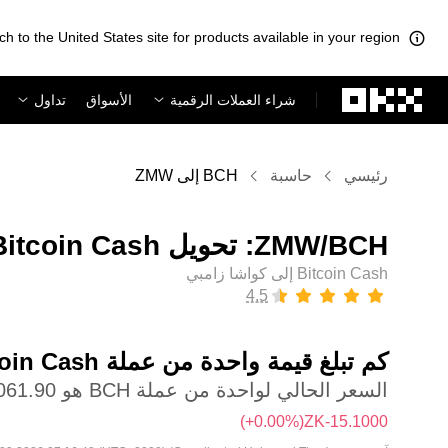
ch to the United States site for products available in your region.
لتخطي إلى المحتوى الأساسي
شراء العملات الرقمية
الأسواق
تداول
رئيسي
حاسبة
BCH إلى ZMW
Bitcoin Cash إلى كواشا زامبي
كم تبلغ قيمة واحدة من عملة ‏Bitcoin Cash بعملة ‏كواشا زامبي؟
السعر الحالي لواحدة من عملة BCH هو ‏‎‏‎4,061.90‏‏ZK‏
(‏‎+0.00‎%‎‏)