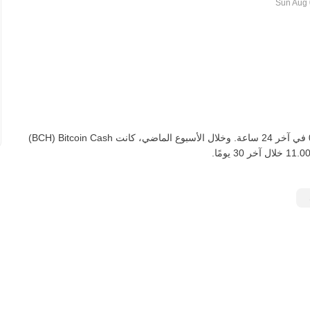
اعتبارًا من اليوم، تعادل BCH واحدة ‏‎‏‎4,061.90‏‏ ZMW‏، لأسفل‏ ‏‎0.00‎%‎‏ في آخر 24 ساعة. وخلال الأسبوع الماضي، كانت Bitcoin Cash‏ (BCH)