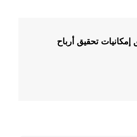
ملات الرقمية على OKX وأطلق إمكانيات تحقيق أرباح