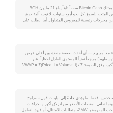
يتحدد معدل التحويل BCH/ZMW عبر مزيج من عوامل العرض والطلب والعوامل الكلية والميكانيكيات الفنية. على جانب العرض، يمتلك Bitcoin Cash سقفاً ثابتاً يبلغ 21 مليون BCH،
ض المتجه للسوق كل نحو أربع سنوات. لا توجد آلية حرق
والتكلفة الكهربائية للتعدين محركات رئيسية للمعروض المتداول. أما الطلب على
لمدفوعات للتجار، التحويلات عبر الحدود، ونشاط
محافظ المستخدمين. كما أن ميزات مثل CashTokens على شبكة BCH تضيف وظائف رمزية وتطبيقات على السلسلة قد تعزز الحاجة إلى الاحتفاظ بـ BCH لاستخدامه كرسوم
ومعاملات. ارتباط BCH القصير الأجل باتجاه Bitcoin يظل مرتفعاً، ما يعني أن تحركات BTC العامة يمكن أن تطغى على أخبار BCH الخاصة، بينما تؤثر قوة أو ضعف ZMW والقوة
العزوف عن المخاطر إلى تقليص السيولة في أزواج العملات الرقمية مقابل
منصات، مواقف الجهات التنظيمية من أصول إثبات العمل، قرارات
طابق أمر شراء مع أمر بيع — أي أحدث صفقة منفذة بين أعلى عرض
الإدراج أو الإلغاء الخاصة بـ BCH، وأطر تشغيل القنوات المصرفية التي تمس تسعير ZMW وتحويلاته. أخيراً، العوامل الفنية مثل معدلات التمويل في عقود BCH الدائمة، تواريخ تسوية
هما) مرجعاً تقنياً للمستوى العادل لحظياً. عبر
كات الهيكلية.
منصات متعددة، يقوم مجمّعو البيانات بحساب متوسط السعر المرجح بالحجم (VWAP) لإعطاء ثقل أكبر للمنصات ذات الأحجام الأكبر، وفق الصيغة: VWAP = Σ(Price_i × Volume_i) / Σ
Volume_i. بعد تحديد السعر المرجعي، تصبح الحسابات المباشرة بسيطة: قيمة ZMW = كمية BCH × معدل التحويل، وبالعكس كمية BCH = قيمة ZMW ÷ معدل التحويل. في التنفيذ
العملي على منصات التداول، عمق دفتر الأوامر يحدد الانزلاق السعري الذي قد يواجهه أمر كبير على زوج BCH/ZMW. وإذا كان تسعير BCH يتم جزئياً عبر مسارات غير مباشرة — مثل
اشتقاقه من BCH/USDT ثم تحويل USDT/‏ZMW — فإن معدل التحويل النهائي يعكس أيضاً فروق التسعير في هذه الأزواج الوسيطة. ورغم أن سيولة BCH تتركز غالباً في البورصات
المركزية، فقد يظهر تسعير لنسخ مغلفة من BCH على سلاسل أخرى ضمن مجمّعات آلية لصناعة السوق (AMMs)، حيث يتبع السعر علاقة x × y = k ويكون السعر اللحظي مساوياً لـ y/x
ات مستخدميها فقط، ما يؤدي عادةً إلى تباينات فورية تتراوح
ظهر تأثير سعر أقل عند تنفيذ أوامر كبيرة، بينما تعاني المنصات الأصغر من انزلاق أكبر وانحرافات
أشد عن السعر العالمي. العوامل الجغرافية والتنظيمية يمكن أن تضيف علاوات أو خصومات محلية، مثل توافر قنوات الإيداع والسحب المقومة بـ ZMW، متطلبات الامتثال، أو قيود التعامل