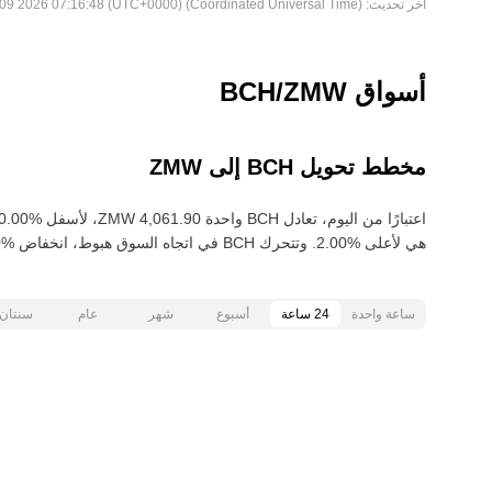
آخر تحديث:
Sun Aug 09 2026 07:16:48 (UTC+0000) (Coordinated Universal Time)
أسواق BCH/ZMW
مخطط تحويل BCH إلى ZMW
هي لأعلى‏ ‏‎2.00‎%‎‏. وتتحرك BCH في اتجاه السوق هبوط‏، انخفاض‏ ‏‎11.00‎%‎‏ خلال آخر 30 يومًا.
ساعة واحدة
24 ساعة
أسبوع
شهر
عام
سنتان