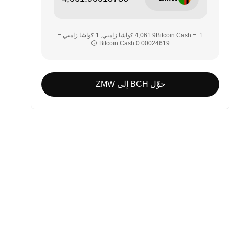
‏‏1 Bitcoin Cash = ‎‏‎4,061.9‏ كواشا زامبي‏, ‎‏1 كواشا زامبي =
حوِّل BCH إلى ZMW