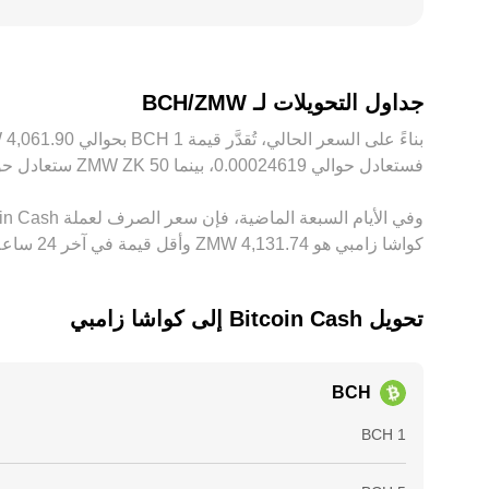
ومخاطر التنفيذ.
جداول التحويلات لـ BCH/ZMW
فستعادل حوالي ‏‏‎0.00024619‏، بينما 50 ‏ZK ‏ZMW ستعادل حوالي ‏‏‎0.012310‏. توفر هذه الأرقام مؤشرًا لسعر الصرف بين ‏ZMW و‏BCH، وقد يختلف المبلغ الدقيق حسب تقلُّبات السوق.
كواشا زامبي هو ‏‎4,131.74‏‏ ZMW وأقل قيمة في آخر 24 ساعة هي ‏‎4,050.58‏‏ ZMW.
تحويل ‏Bitcoin Cash إلى ‏كواشا زامبي
BCH