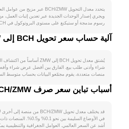
ويجري إصدار الوحدات الجديدة عبر تعدين إثبات العمل، مع
BCH فينشأ من استخدامه كأصل تسوية على السلسلة ور
آلية حساب سعر تحويل BCH إلى ZMW
الشرائية المحل
العملات الورقية، بما ف
يُشتق معدل تحويل BCH إلى
شراء وأدنى طلب بيع. الفارق بين أفضل عرض شراء وأفضل ط
الخيارات إن وُجدت في بعض المنصات، وتدفقات الحيتان 
أسباب تباين سعر صرف BCH/ZMW بين المنصات المختلفة
داخل المجمّع، وهو ما قد يؤثر على المؤشرات السعرية الم
قد يختلف معدل تحويل /ZMW