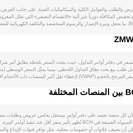
 تخفيض المكافأة دورياً عبر آلية «الانقسام النصفي» التي تقلل المعرو
رسوم مدمجة أو ستيكنغ على مستوى البروتوكول في BCH، ما يجعل وتيرة الإصدار والرسوم المنخفضة 
سومه المنخفضة وسرعة تأكيداته، إلى جانب نمو حالات الاستخدام مثل ا
ية على السعر المقوّم بالـ ZMW. تتأثر الحركة أيضاً بشهية المخاطرة العالمية، إذ تميل فترات 
يها BCH/ZMW. الأحداث التنظيمية ذات الصلة تشمل سياسات مكافحة غسل الأموال لدى ال
 ZMW أساساً من اكتشاف السعر في دفاتر أوامر التداول، حيث يتحدد السعر بلحظة ت
لب بيع يحدد نطاق التداول اللحظي، بينما يمثّل السعر الوسطي (متوسط
على السلسلة وفي البورصات تضيف تقلبات قصيرة الأجل فوق هذه المحر
جمّعة في حال كان الحجم معتبراً.
BCH من منصة إلى أخرى لأن كل منصة تعتمد على دفتر أوامر مستقل يعكس عروض وطلب
في الأوضاع السليمة بين نحو 0.1% و0.5%. المنصات ذات السيولة العميقة في BCH تُ