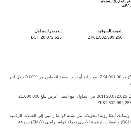
لال 24 ساعة
القيمة السوقية
العرض المتداول
) هو ‏
، مع زيادة أو نقص بقيمة ‏
انخفاض
من ‏
خلال آخر
.
 ‏
في التداول، مع أقصى عرض يبلغ ‏
.
يُمكنك أيضًا رؤية التحويلات من عملة ‏
كواشا زامبي
إلى العملات الرقمية
BCH
) والعملات الرقمية الأخرى بعملة ‏
كواشا زامبي
(‏
ZMW
) بسرعة