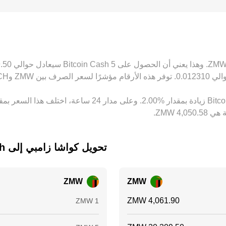
يُحوَّل إلى MW
شراء BCH حيث يكون أرخص وبيعه حيث يكون أغلى بالنسبة إلى ZMW، ما يساعد على التقارب ب
تحويل ‏كواشا زامبي إلى ‏Bitcoin Cash
ZMW
ZMW