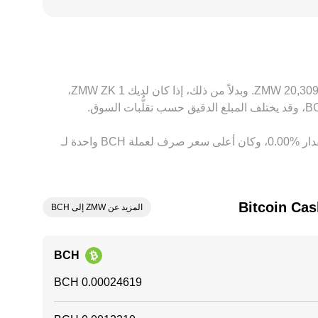
مع أصول إثبات العمل، ما ينعكس في تسعير BCH/ZMW على بعض المنصات الإقليمية. في كثير من الحالات، يتم اشتقاق السعر عبر أساس USDT، إذ يُسعَّر BCH مقابل USDT ثم
Z عبر USDT/‏ZMW؛ أي فرق تسعير صغير في USDT مقابل ZMW سيغذي بدوره معدل تحويل BCH/ZMW النهائي. تقوم أنشطة المراجحة بسد الفجوات بين الأسواق عبر
ين الأسعار، لكنها ليست فورية أو كاملة بسبب تكاليف التحويل، حدود السحب والإيداع،
بناءً على السعر الحالي، تُقدَّر قيمة 1 ‏BCH بحوالي ‏‏‎4,061.90‏ ‏ZMW. وهذا يعني أن الحصول على 5 ‏Bitcoin Cash سيعادل حوالي ‏‏‎20,309.50‏ ‏ZMW. وبدلاً من ذلك، إذا كان لديك 1 ‏ZK ‏ZMW،
وفي الأيام السبعة الماضية، فإن سعر الصرف لعملة ‏Bitcoin Cash ‏زيادة بمقدار ‏‏‎2.00‎%‎‏. وعلى مدار 24 ساعة، اختلف هذا السعر بمقدار ‏‎0.00‎%‎‏، وكان أعلى سعر صرف لعملة BCH واحدة لـ
المزيد عن ZMW إلى BCH
BCH