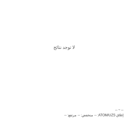
لا توجد نتائج
‏-- ~ ‎--‏
إغلاق ATOM/UZS: --
منخفض: --
مرتفع: --