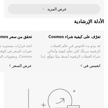
ة للتطوير بشكل كبير. ولهذا السبب، يشير فري
عرض المزيد
الأدلة الإرشادية
تعرّف على كيفية شراء Cosmos
تحقق من سعر Cosmos
قد يبدو بدء الخوض في عالم العملات
اتخذ قرارات مستنيرة ب
الرقمية مربكًا، لكن تعلُّم كيفية وأماكن
تغيرات السعر في الوقت
شراء العملات الرقمية أبسط ممّا تتوقَّع. ابدأ
Cosmos، ومعنويات 
رحلتك على تطبيق OKX للجوال، أو هنا على
والمزيد.
انغمس في
عرض السعر
الويب.