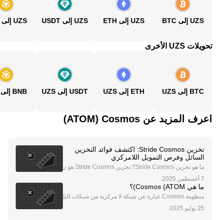
UZS إلى BTC
UZS إلى ETH
UZS إلى USDT
UZS إلى BNB
تحويلات UZS الأخرى
BTC إلى UZS
ETH إلى UZS
USDT إلى UZS
BNB إلى UZS
اعرف المزيد عن‏ Cosmos (‏ATOM)
تخزين Stride Cosmos: اكتشف فوائد التخزين
السائل وفرص التمويل اللامركزي
ما هو تخزين Stride Cosmos؟ تخزين Stride Cosmos هو ن
هج ثوري للتخزين داخل نظام Cosmos البيئي، مدعوم ببروتو
كول التخزين السائل Stride. يتيح هذا الحل المبتكر للمستخ
ما هي Cosmos (ATOM)؟
دمين تخزين رموزهم مع الحفاظ على السيولة م
منظومة Cosmos عبارة عن شبكة لا مركزية من شبكات البل
وكشين المستقلة. وتتميز شبكات بلوكشين Cosmos، والتي
تسمى أيضًا "Zones"، بميزة التوازن وتوافقية التشغيل وقابل