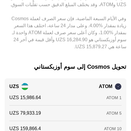
مباشرة في ATOM/UZS conversion rate. تعمل فرص المراجحة
في ATOM/UZS conversion rate لحظيًا.
على تضييق هذه الفروقات عبر الشراء في المنصات الأرخص والبيع
في الأغلى، لكنها ليست فورية أو كاملة بسبب تكاليف التحويل،
وفي الأيام السبعة الماضية، فإن سعر الصرف لعملة ‏Cosmos
وقيود السحب والإيداع، وفترات التسوية، ما يُبقي على اختلافات
‏زيادة بمقدار ‏‏‎4.00‎%‎‏. وعلى مدار 24 ساعة، اختلف هذا السعر
محدودة عبر المنصات.
بمقدار ‏‎1.00‎%‎‏، وكان أعلى سعر صرف لعملة ATOM واحدة لـ
سوم أوزبكستاني هو ‏‎16,284.90‏‏ UZS وأقل قيمة في آخر 24
ساعة هي ‏‎15,879.27‏‏ UZS.
تحويل ‏Cosmos إلى ‏سوم أوزبكستاني
UZS
ATOM