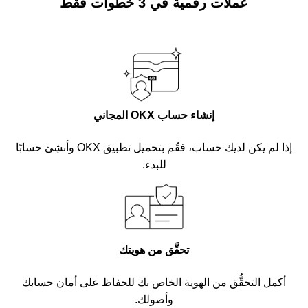
عملات رقمية في 3 خطوات فقط
إنشاء حساب OKX المجاني
إذا لم يكن لديك حساب، فقُم بتحميل تطبيق OKX وأنشِئ حسابًا
للبدء.
تحقَّق من هويتك
أكمل
التحقُّق من الهوية
الخاص بك للحفاظ على أمان حسابك
وأصولك.