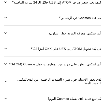
كيف تغير سعر صرف ATOM إلى UZS خلال الـ 24 ساعة الماضية؟
كم عدد Cosmos في الإجمالي؟
أين يمكنني معرفة المزيد حول التداول؟
هل يُعد تحويل ATOM إلى UZS على OKX أمرًا آمنًا؟
أين يُمكنني العثور على مزيد من المعلومات حول ‏Cosmos (‏ATOM)؟
لدي بعض الأسئلة حول شراء العملات الرقمية. من الذي يُمكنني
التحدث إليه؟
كم تبلغ قيمة 1‏лв بعملة ‏Cosmos اليوم؟