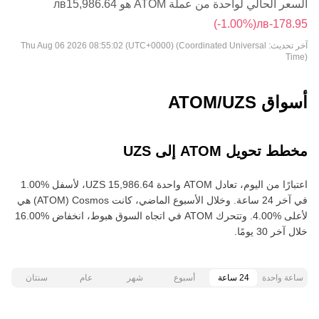
السعر الحالي لواحدة من عملة ATOM هو ‏‎‏‎15,986.64‏‏лв‏
(‏‎‎-1.00‎%‎‏)
آخر تحديث:
Thu Aug 06 2026 08:55:02 (UTC+0000) (Coordinated Universal
Time)
أسواق ATOM/UZS
مخطط تحويل ATOM إلى UZS
في آخر 24 ساعة. وخلال الأسبوع الماضي، كانت Cosmos‏ (ATOM) هي
خلال آخر 30 يومًا.
ساعة واحدة
24 ساعة
أسبوع
شهر
عام
سنتان