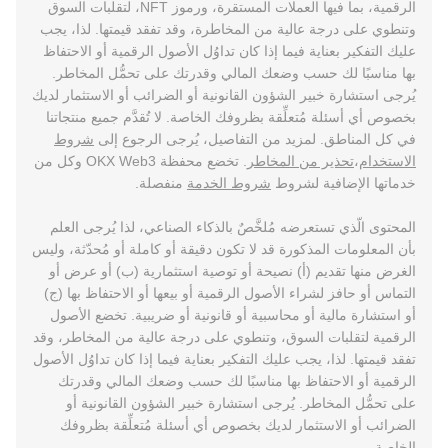
الرقمية، بما فيها العملات المستقرة، ورموز NFT، لتقلبات السوق
وتنطوي على درجة عالية من المخاطرة، وقد تفقد قيمتها. لذا، يجب
عليك التفكير بعناية فيما إذا كان تداوُل الأصول الرقمية أو الاحتفاظ
بها مناسبًا لك حسب وضعك المالي وقدرتك على تحمُّل المخاطر.
يُرجى استشارة خبير الشؤون القانونية أو الضرائب أو الاستثمار لديك
بخصوص أي أسئلة مُتعلِّقة بظروفك الخاصة. لا تُقدَّم جميع منتجاتنا
في كل المناطق. لمزيد من التفاصيل، يُرجى الرجوع إلى
شروط
الاستخدام
،
تحذير من المخاطر
. تخضع محفظة OKX Web3 وكل من
خدماتها الإضافية لشروط
شروط الخدمة
منفصلة.
المحتوى الّذي تستعرضه مُلخَّصٌ بالذكاء الصناعي، لذا يُرجى العلم
بأن المعلومات المذكورة قد لا تكون دقيقة أو كاملة أو مُحدّثة، وليس
الغرض منها تقديم (أ) نصيحة أو توصية استثمارية (ب) أو عرض أو
التماس أو حافز لشراء الأصول الرقمية أو بيعها أو الاحتفاظ بها (ج)
أو استشارة مالية أو محاسبية أو قانونية أو ضريبية. تخضع الأصول
الرقمية لتقلبات السوق، وتنطوي على درجة عالية من المخاطر، وقد
تفقد قيمتها. لذا، يجب عليك التفكير بعناية فيما إذا كان تداوُل الأصول
الرقمية أو الاحتفاظ بها مناسبًا لك حسب وضعك المالي وقدرتك
على تحمُّل المخاطر. يُرجى استشارة خبير الشؤون القانونية أو
الضرائب أو الاستثمار لديك بخصوص أي أسئلة مُتعلِّقة بظروفك
الخاصة.