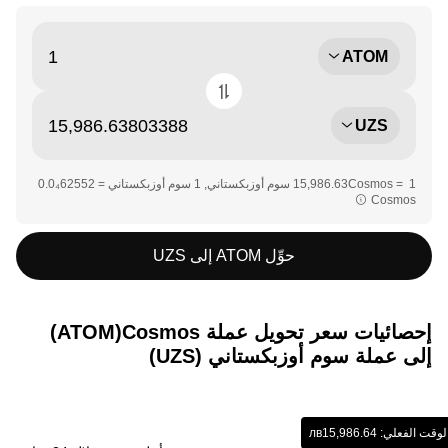
ATOM
UZS
Cosmos‏‏
حوِّل ATOM إلى UZS
إحصائيات سعر تحويل عملة ‏Cosmos(‏ATOM)
إلى عملة ‏سوم أوزبكستاني (‏UZS)
علي: ‏‎‏‎15,986.64‏‏лв‏