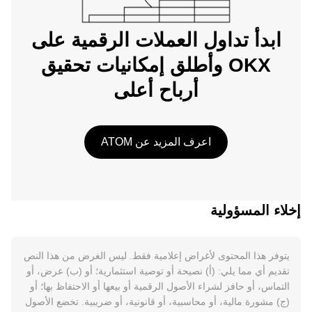
ابدأ تداول العملات الرقمية على
OKX وأطلق إمكانيات تحقيق
أرباح أعلى
اعرف المزيد عن ATOM
إخلاء المسؤولية
يتوفر هذا المحتوى لأغراض إعلامية فقط. ليس الغرض من هذا النص
تقديم أي مما يلي: (أ) نصيحة أو توصية استثمارية؛ أو (ب) عرض، أو
التماس، أو حافز لشراء الأصول الرقمية أو بيعها أو الاحتفاظ بها؛ أو
(ج) مشورة مالية، أو محاسبية، أو قانونية، أو ضريبية. تخضع الأصول