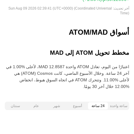
آخر تحديث:
Sun Aug 09 2026 02:39:41 (UTC+0000) (Coordinated Universal
Time)
أسواق ATOM/MAD
مخطط تحويل ATOM إلى MAD
اعتبارًا من اليوم، تعادل ATOM واحدة ‏‎‏‎12.8587‏‏ MAD‏، لأعلى‏ ‏‎1.00‎%‎‏ في
آخر 24 ساعة. وخلال الأسبوع الماضي، كانت Cosmos‏ (ATOM) هي
لأعلى‏ ‏‎11.00‎%‎‏. وتتحرك ATOM في اتجاه السوق هبوط‏، انخفاض‏
ساعة واحدة
24 ساعة
أسبوع
شهر
عام
سنتان