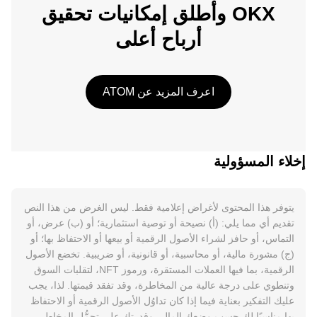
OKX وأطلق إمكانيات تحقيق
أرباح أعلى
اعرف المزيد عن ATOM
إخلاء المسؤولية
يتوفر هذا المحتوى لأغراض إعلامية فقط. ليس الغرض من هذا النص
تقديم أي مما يلي: (أ) نصيحة أو توصية استثمارية؛ أو (ب) عرض، أو
التماس، أو حافز لشراء الأصول الرقمية أو بيعها أو الاحتفاظ بها؛ أو
(ج) مشورة مالية، أو محاسبية، أو قانونية، أو ضريبية. تخضع الأصول
الرقمية، بما فيها العملات المستقرة، ورموز NFT، لتقلبات السوق
وتنطوي على درجة عالية من المخاطرة، وقد تفقد قيمتها. لذا، يجب
عليك التفكير بعناية فيما إذا كان تداوُل الأصول الرقمية أو الاحتفاظ
بها مناسبًا لك حسب وضعك المالي وقدرتك على تحمُّل المخاطر.