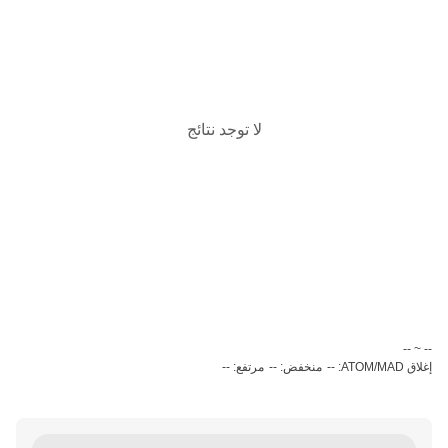
لا توجد نتائج
‏-- ~ ‎--‏
إغلاق ATOM/MAD: --
منخفض: --
مرتفع: --