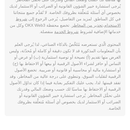
يُرجى استشارة خبير الشؤون القانونية أو الضرائب أو الاستثمار لديك
بخصوص أي أسئلة مُتعلِّقة بظروفك الخاصة. لا تُقدَّم جميع منتجاتنا
في كل المناطق. لمزيد من التفاصيل، يُرجى الرجوع إلى
شروط
الاستخدام
،
تحذير من المخاطر
. تخضع محفظة OKX Web3 وكل من
خدماتها الإضافية لشروط
شروط الخدمة
منفصلة.
المحتوى الّذي تستعرضه مُلخَّصٌ بالذكاء الصناعي، لذا يُرجى العلم
بأن المعلومات المذكورة قد لا تكون دقيقة أو كاملة أو مُحدّثة، وليس
الغرض منها تقديم (أ) نصيحة أو توصية استثمارية (ب) أو عرض أو
التماس أو حافز لشراء الأصول الرقمية أو بيعها أو الاحتفاظ بها (ج)
أو استشارة مالية أو محاسبية أو قانونية أو ضريبية. تخضع الأصول
الرقمية لتقلبات السوق، وتنطوي على درجة عالية من المخاطر، وقد
تفقد قيمتها. لذا، يجب عليك التفكير بعناية فيما إذا كان تداوُل الأصول
الرقمية أو الاحتفاظ بها مناسبًا لك حسب وضعك المالي وقدرتك
على تحمُّل المخاطر. يُرجى استشارة خبير الشؤون القانونية أو
الضرائب أو الاستثمار لديك بخصوص أي أسئلة مُتعلِّقة بظروفك
الخاصة.