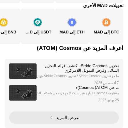
تحويلات MAD الأخرى
BTC إلى MAD
ETH إلى MAD
USDT إلى MAD
BNB إلى MAD
اعرف المزيد عن‏ Cosmos (‏ATOM)
تخزين Stride Cosmos: اكتشف فوائد التخزين
السائل وفرص التمويل اللامركزي
ما هو تخزين Stride Cosmos؟ تخزين Stride Cosmos هو ن
هج ثوري للتخزين داخل نظام Cosmos البيئي، مدعوم ببروتو
كول التخزين السائل Stride. يتيح هذا الحل المبتكر للمستخ
ما هي Cosmos (ATOM)؟
دمين تخزين رموزهم مع الحفاظ على السيولة م
منظومة Cosmos عبارة عن شبكة لا مركزية من شبكات البل
وكشين المستقلة. وتتميز شبكات بلوكشين Cosmos، والتي
تسمى أيضًا "Zones"، بميزة التوازن وتوافقية التشغيل وقابل
ة للتطوير بشكل كبير. ولهذا السبب، يشير فري
عرض المزيد