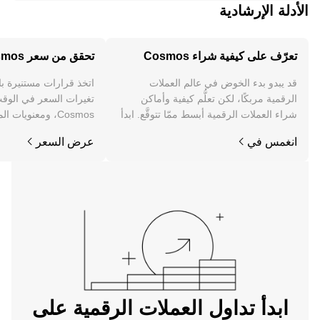
الأدلة الإرشادية
تعرّف على كيفية شراء Cosmos
تحقق من سعر Cosmos
قد يبدو بدء الخوض في عالم العملات
اتخذ قرارات مستنيرة ب
الرقمية مربكًا، لكن تعلُّم كيفية وأماكن
تغيرات السعر في الوقت
شراء العملات الرقمية أبسط ممّا تتوقَّع. ابدأ
Cosmos، ومعنويات 
رحلتك على تطبيق OKX للجوال، أو هنا على
والمزيد.
انغمس في
عرض السعر
الويب.
ابدأ تداول العملات الرقمية على