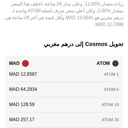
‏زيادة بمقدار ‏‏‎11.00‎%‎‏. وعلى مدار 24 ساعة، اختلف هذا السعر
الاختلافات، إلا أن تكاليف التحويل والزمن اللازم للتسوية ومخاطر
التنفيذ تعني أن هذه العملية لا تلغي الفوارق تماماً، خاصة خلال
بمقدار ‏‎1.00‎%‎‏، وكان أعلى سعر صرف لعملة ATOM واحدة لـ
فترات التقلبات المرتفعة أو عندما تتباين ظروف السيولة محلياً.
درهم مغربي هو ‏‎13.0541‏‏ MAD وأقل قيمة في آخر 24 ساعة هي
تحويل ‏Cosmos إلى ‏درهم مغربي
MAD
ATOM