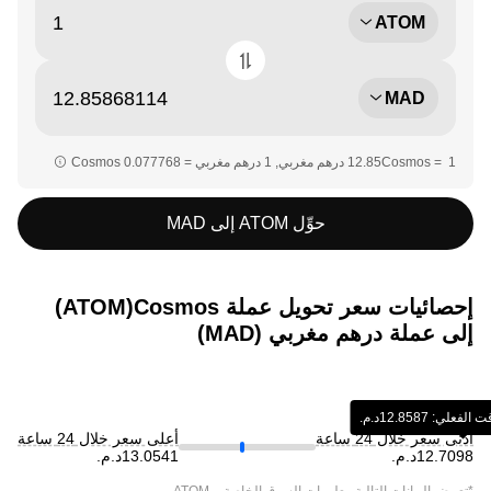
ATOM
MAD
حوِّل ATOM إلى MAD
إحصائيات سعر تحويل عملة ‏Cosmos(‏ATOM)
إلى عملة ‏درهم مغربي (‏MAD)
‏‎‏‎12.8587‏‏د.م.‏
أدنى سعر خلال 24 ساعة
أعلى سعر خلال 24 ساعة