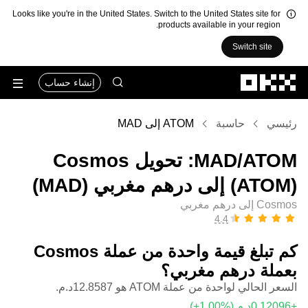
Looks like you're in the United States. Switch to the United States site for
products available in your region.
Switch site
التخطي إلى المحتوى الأساسي
إنشاء حساب
رئيسي
حاسبة
ATOM إلى MAD
‏ATOM/‏MAD: تحويل ‏Cosmos
(‏ATOM) إلى ‏درهم مغربي (‏MAD)
Cosmos إلى درهم مغربي
كم تبلغ قيمة واحدة من عملة ‏Cosmos
بعملة ‏درهم مغربي؟
السعر الحالي لواحدة من عملة ATOM هو ‏‎‏‎12.8587‏‏د.م.‏
(‏‎+1.00‎%‎‏)