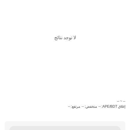
لا توجد نتائج
‏-- ~ ‎--‏
إغلاق APE/BDT: --
منخفض: --
مرتفع: --