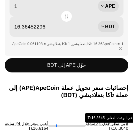
APE
BDT
حوِّل APE إلى BDT
إحصائيات سعر تحويل عملة ‏ApeCoin(‏APE) إلى
عملة ‏تاكا بنغلاديشي (‏BDT)
لوقت الفعلي: ‏‎‏‎16.3645‏‏Tk‏
أدنى سعر خلال 24 ساعة
أعلى سعر خلال 24 ساعة