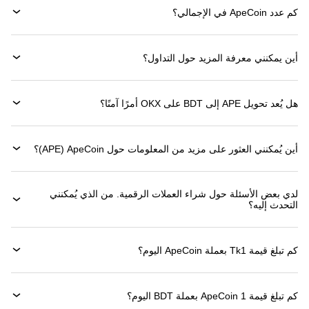
كم عدد ApeCoin في الإجمالي؟
أين يمكنني معرفة المزيد حول التداول؟
هل يُعد تحويل APE إلى BDT على OKX أمرًا آمنًا؟
أين يُمكنني العثور على مزيد من المعلومات حول ‏ApeCoin (‏APE)؟
لدي بعض الأسئلة حول شراء العملات الرقمية. من الذي يُمكنني
التحدث إليه؟
كم تبلغ قيمة 1‏Tk بعملة ‏ApeCoin اليوم؟
كم تبلغ قيمة 1 ‏ApeCoin بعملة ‏BDT اليوم؟