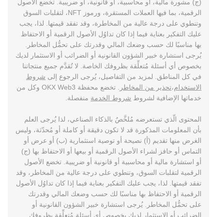
(ج) مشورة مالية، أو محاسبية، أو قانونية، أو ضريبية. تخضع الأصول
الرقمية، بما فيها العملات المستقرة، ورموز NFT، لتقلبات السوق
وتنطوي على درجة عالية من المخاطرة، وقد تفقد قيمتها. لذا، يجب
عليك التفكير بعناية فيما إذا كان تداوُل الأصول الرقمية أو الاحتفاظ
بها مناسبًا لك حسب وضعك المالي وقدرتك على تحمُّل المخاطر.
يُرجى استشارة خبير الشؤون القانونية أو الضرائب أو الاستثمار لديك
بخصوص أي أسئلة مُتعلِّقة بظروفك الخاصة. لا تُقدَّم جميع منتجاتنا
في كل المناطق. لمزيد من التفاصيل، يُرجى الرجوع إلى
شروط
الاستخدام
،
تحذير من المخاطر
. تخضع محفظة OKX Web3 وكل من
خدماتها الإضافية لشروط
شروط الخدمة
منفصلة.
المحتوى الّذي تستعرضه مُلخَّصٌ بالذكاء الصناعي، لذا يُرجى العلم
بأن المعلومات المذكورة قد لا تكون دقيقة أو كاملة أو مُحدّثة، وليس
الغرض منها تقديم (أ) نصيحة أو توصية استثمارية (ب) أو عرض أو
التماس أو حافز لشراء الأصول الرقمية أو بيعها أو الاحتفاظ بها (ج)
أو استشارة مالية أو محاسبية أو قانونية أو ضريبية. تخضع الأصول
الرقمية لتقلبات السوق، وتنطوي على درجة عالية من المخاطر، وقد
تفقد قيمتها. لذا، يجب عليك التفكير بعناية فيما إذا كان تداوُل الأصول
الرقمية أو الاحتفاظ بها مناسبًا لك حسب وضعك المالي وقدرتك
على تحمُّل المخاطر. يُرجى استشارة خبير الشؤون القانونية أو
الضرائب أو الاستثمار لديك بخصوص أي أسئلة مُتعلِّقة بظروفك