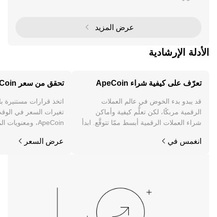
ed Ape Yacht Club (BAYC) البيئي، والذي يُعتبر قوة رائدة
في مجال الرموز غير القابلة للاستبدال (NFT)
عرض المزيد
الأدلة الإرشادية
تعرّف على كيفية شراء ApeCoin
تحقق من سعر ApeCoin
قد يبدو بدء الخوض في عالم العملات
اتخذ قرارات مستنيرة ب
الرقمية مربكًا، لكن تعلُّم كيفية وأماكن
تغيرات السعر في الوقت
شراء العملات الرقمية أبسط ممّا تتوقَّع. ابدأ
ApeCoin، ومعنويات
رحلتك على تطبيق OKX للجوال، أو هنا على
والمزيد.
انغمس في
عرض السعر
الويب.