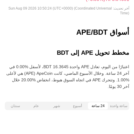
آخر تحديث:
Sun Aug 09 2026 10:50:24 (UTC+0000) (Coordinated Universal
Time)
أسواق APE/BDT
مخطط تحويل APE إلى BDT
اعتبارًا من اليوم، تعادل APE واحدة ‏‎‏‎16.3645‏‏ BDT‏، لأسفل‏ ‏‎0.00‎%‎‏ في
آخر 24 ساعة. وخلال الأسبوع الماضي، كانت ApeCoin‏ (APE) هي لأعلى‏
‏‎1.00‎%‎‏. وتتحرك APE في اتجاه السوق هبوط‏، انخفاض‏ ‏‎20.00‎%‎‏ خلال
آخر 30 يومًا.
ساعة واحدة
24 ساعة
أسبوع
شهر
عام
سنتان