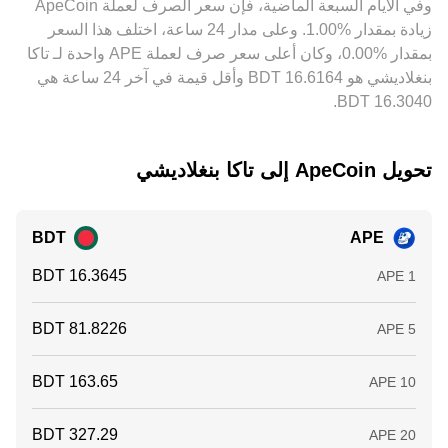
وفي الأيام السبعة الماضية، فإن سعر الصرف لعملة ‏ApeCoin
أقل وبيعه حيث السعر أعلى، ما يساعد على تقليص الفوارق، لكنه
توفرت، قد تزيد التقلبات حول تواريخ الانقضاء. كذلك، تدفقات
‏زيادة بمقدار ‏‏‎1.00‎%‎‏. وعلى مدار 24 ساعة، اختلف هذا السعر
ليس حلاً فورياً أو كاملاً عندما تكون تكاليف التحويل والقيود التنظيمية
“الحيتان” مثل تحويلات المحافظ الكبيرة المرتبطة بعمليات فتح
وتأخيرات السحب والإيداع مرتفعة.
بمقدار ‏‎0.00‎%‎‏، وكان أعلى سعر صرف لعملة APE واحدة لـ تاكا
الاستحقاقات أو بالخزائن إلى البورصات، تعتبر إشارات قصيرة الأجل
يمكن أن تغير التوازن وتؤثر في conversion rate لزوج APE/BDT.
بنغلاديشي هو ‏‎16.6164‏‏ BDT وأقل قيمة في آخر 24 ساعة هي
تحويل ‏ApeCoin إلى ‏تاكا بنغلاديشي
BDT
APE