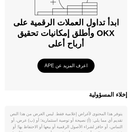
ابدأ تداول العملات الرقمية على
OKX وأطلق إمكانيات تحقيق
أرباح أعلى
اعرف المزيد عن APE
إخلاء المسؤولية
يتوفر هذا المحتوى لأغراض إعلامية فقط. ليس الغرض من هذا النص
تقديم أي مما يلي: (أ) نصيحة أو توصية استثمارية؛ أو (ب) عرض، أو
التماس، أو حافز لشراء الأصول الرقمية أو بيعها أو الاحتفاظ بها؛ أو