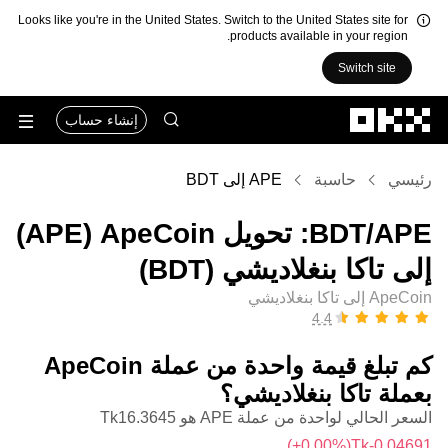
Looks like you're in the United States. Switch to the United States site for
products available in your region.
Switch site
التخطي إلى المحتوى الأساسي
إنشاء حساب
رئيسي
حاسبة
APE إلى BDT
‏APE/‏BDT: تحويل ‏ApeCoin (‏APE)
إلى ‏تاكا بنغلاديشي (‏BDT)
ApeCoin إلى تاكا بنغلاديشي
كم تبلغ قيمة واحدة من عملة ‏ApeCoin
بعملة ‏تاكا بنغلاديشي؟
السعر الحالي لواحدة من عملة APE هو ‏‎‏‎16.3645‏‏Tk‏
(‏‎+0.00‎%‎‏)