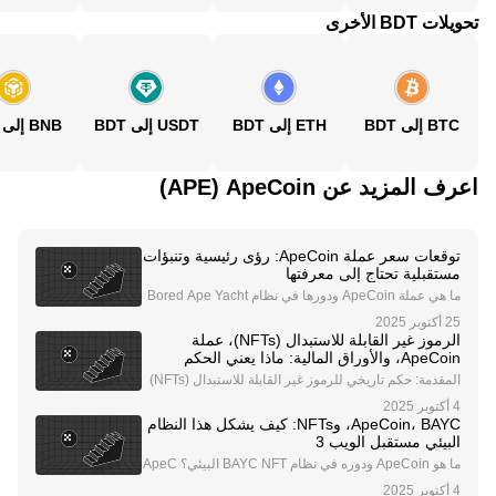
تحويلات BDT الأخرى
BTC إلى BDT
ETH إلى BDT
USDT إلى BDT
BNB إلى BDT
اعرف المزيد عن‏ ApeCoin (‏APE)
توقعات سعر عملة ApeCoin: رؤى رئيسية وتنبؤات
مستقبلية تحتاج إلى معرفتها
ما هي عملة ApeCoin ودورها في نظام Bored Ape Yacht
Club (BAYC) البيئي؟ عملة ApeCoin (APE) هي رمز حوك
مة وفائدة من نوع ERC-20، وتعتبر العمود الفقري لنظام B
الرموز غير القابلة للاستبدال (NFTs)، عملة
ored Ape Yacht Club (BAYC) البيئي. يُعد BAYC واح
ApeCoin، والأوراق المالية: ماذا يعني الحكم
التاريخي لمستقبل الأصول الرقمية
المقدمة: حكم تاريخي للرموز غير القابلة للاستبدال (NFTs)
وعملة ApeCoin تتابع صناعة الأصول الرقمية عن كثب التص
نيفات القانونية للرموز غير القابلة للاستبدال (NFTs) والعملا
ApeCoin، BAYC، وNFTs: كيف يشكل هذا النظام
ت المشفرة مثل ApeCoin. في قرار غي
البيئي مستقبل الويب 3
ما هو ApeCoin ودوره في نظام BAYC NFT البيئي؟ ApeC
oin (APE) هو الرمز الأصلي للخدمات والحكم في نظام Bor