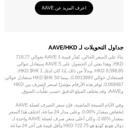
اعرف المزيد عن AAVE
جداول التحويلات لـ AAVE/HKD
‏HKD. وهذا يعني أن الحصول على 5 ‏AAVE سيعادل حوالي
‏‏‎3,598.85‏ ‏HKD. وبدلاً من ذلك، إذا كان لديك 1 ‏HK$ ‏HKD،
فستعادل حوالي ‏‏‎0.0013893‏، بينما 50 ‏HK$ ‏HKD ستعادل حوالي
‏‏‎0.069467‏. توفر هذه الأرقام مؤشرًا لسعر الصرف بين ‏HKD
و‏AAVE، وقد يختلف المبلغ الدقيق حسب تقلُّبات السوق.
وفي الأيام السبعة الماضية، فإن سعر الصرف لعملة ‏AAVE
‏انخفاض بمقدار ‏‏‎0.00‎%‎‏. وعلى مدار 24 ساعة، اختلف هذا السعر
بمقدار ‏‎2.00‎%‎‏، وكان أعلى سعر صرف لعملة AAVE واحدة لـ
دولار هونغ كونغ هو ‏‎722.75‏‏ HKD وأقل قيمة في آخر 24 ساعة