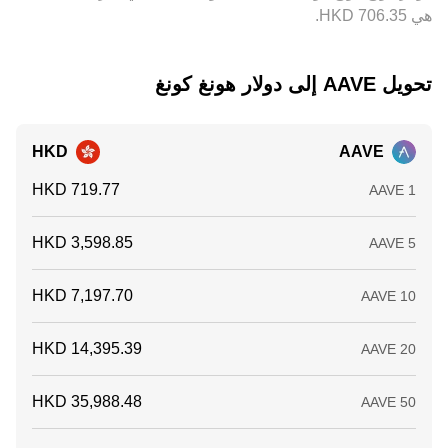
هي ‏‎706.35‏‏ HKD.
تحويل ‏AAVE إلى ‏دولار هونغ كونغ
HKD
AAVE