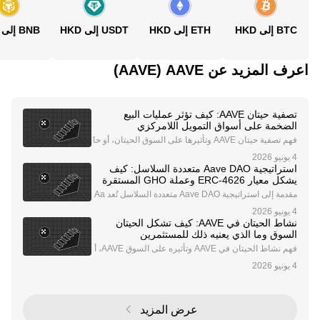
BTC إلى HKD
ETH إلى HKD
USDT إلى HKD
BNB إلى HKD
اعرف المزيد عن‏ AAVE (‏AAVE)
تصفية حيتان AAVE: كيف تؤثر عمليات البيع
الضخمة على أسواق التمويل اللامركزي
فهم تصفية حيتان AAVE وتأثيرها على السوق الحيتان، أو حا
ملو العملات الرقمية بكميات كبيرة، يلعبون دورًا محوريًا في
تشكيل ديناميكيات سوق العملات الرقمية. أنشطتهم، خاصة
استراتيجية Aave DAO متعددة السلاسل: كيف
في أصول مثل AAVE، بيتكوين، وإيثيريوم
يشكل معيار ERC-4626 وعملة GHO المستقرة
مستقبل التمويل اللامركزي
مقدمة إلى استراتيجية Aave DAO متعددة السلاسل تُعد Aa
ve، الرائدة في مجال التمويل اللامركزي (DeFi)، من بين أبر
ز الجهات التي تدفع حدود الابتكار في عالم العملات الرقمية.
نشاط الحيتان في AAVE: كيف تشكل الحيتان
تعمل Aave تحت هيكل منظمة مستقلة لا
السوق وما الذي يعنيه ذلك للمستثمرين
فهم نشاط الحيتان في AAVE وتأثيره على السوق AAVE، أ
حد بروتوكولات التمويل اللامركزي (DeFi) الرائدة، أصبح مح
ورًا لنشاط الحيتان الكبير. الحيتان - أصحاب الكميات الكبير
ة من رموز AAVE - تلعب دورًا حاسمًا في
عرض المزيد