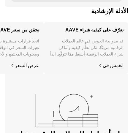
الأدلة الإرشادية
تعرّف على كيفية شراء AAVE
تحقق من سعر AAVE
قد يبدو بدء الخوض في عالم العملات
اتخذ قرارات مستنيرة ب
الرقمية مربكًا، لكن تعلُّم كيفية وأماكن
شراء العملات الرقمية أبسط ممّا تتوقَّع. ابدأ
ومعنويات المجتمع والأخب
رحلتك على تطبيق OKX للجوال، أو هنا على
انغمس في
عرض السعر
الويب.