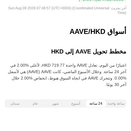
آخر تحديث:
Sun Aug 09 2026 07:48:57 (UTC+0000) (Coordinated Universal
Time)
أسواق AAVE/HKD
مخطط تحويل AAVE إلى HKD
اعتبارًا من اليوم، تعادل AAVE واحدة ‏‎‏‎719.77‏‏ HKD‏، لأعلى‏ ‏‎2.00‎%‎‏ في
آخر 24 ساعة. وخلال الأسبوع الماضي، كانت AAVE‏ (AAVE) هي لأسفل‏
‏‎0.00‎%‎‏. وتتحرك AAVE في اتجاه السوق هبوط‏، انخفاض‏ ‏‎2.00‎%‎‏ خلال
آخر 30 يومًا.
ساعة واحدة
24 ساعة
أسبوع
شهر
عام
سنتان