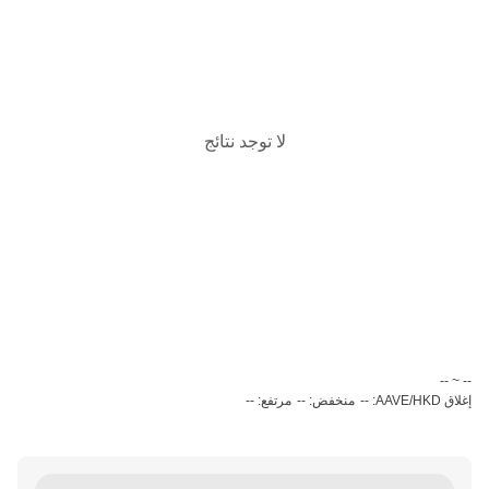
لا توجد نتائج
‏-- ~ ‎--‏
إغلاق AAVE/HKD: --
منخفض: --
مرتفع: --