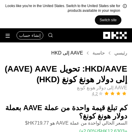
Looks like you're in the United States. Switch to the United States site for
products available in your region.
Switch site
التخطي إلى المحتوى الأساسي
إنشاء حساب
رئيسي
حاسبة
AAVE إلى HKD
‏AAVE/‏HKD: تحويل ‏AAVE (‏AAVE)
إلى ‏دولار هونغ كونغ (‏HKD)
AAVE إلى دولار هونغ كونغ
كم تبلغ قيمة واحدة من عملة ‏AAVE بعملة
‏دولار هونغ كونغ؟
السعر الحالي لواحدة من عملة AAVE هو ‏‎‏‎719.77‏‏HK$‏
(‏‎+2.00‎%‎‏)