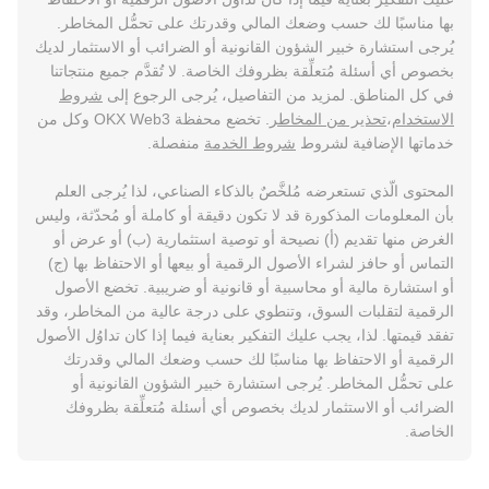
بها مناسبًا لك حسب وضعك المالي وقدرتك على تحمُّل المخاطر.
يُرجى استشارة خبير الشؤون القانونية أو الضرائب أو الاستثمار لديك
بخصوص أي أسئلة مُتعلِّقة بظروفك الخاصة. لا تُقدَّم جميع منتجاتنا
في كل المناطق. لمزيد من التفاصيل، يُرجى الرجوع إلى
شروط
الاستخدام
،
تحذير من المخاطر
. تخضع محفظة OKX Web3 وكل من
خدماتها الإضافية لشروط
شروط الخدمة
منفصلة.
المحتوى الّذي تستعرضه مُلخَّصٌ بالذكاء الصناعي، لذا يُرجى العلم
بأن المعلومات المذكورة قد لا تكون دقيقة أو كاملة أو مُحدّثة، وليس
الغرض منها تقديم (أ) نصيحة أو توصية استثمارية (ب) أو عرض أو
التماس أو حافز لشراء الأصول الرقمية أو بيعها أو الاحتفاظ بها (ج)
أو استشارة مالية أو محاسبية أو قانونية أو ضريبية. تخضع الأصول
الرقمية لتقلبات السوق، وتنطوي على درجة عالية من المخاطر، وقد
تفقد قيمتها. لذا، يجب عليك التفكير بعناية فيما إذا كان تداوُل الأصول
الرقمية أو الاحتفاظ بها مناسبًا لك حسب وضعك المالي وقدرتك
على تحمُّل المخاطر. يُرجى استشارة خبير الشؤون القانونية أو
الضرائب أو الاستثمار لديك بخصوص أي أسئلة مُتعلِّقة بظروفك
الخاصة.