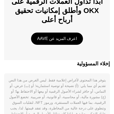
ابدأ تداول العملات الرقمية على
OKX وأطلق إمكانيات تحقيق
أرباح أعلى
اعرف المزيد عن AAVE
إخلاء المسؤولية
يتوفر هذا المحتوى لأغراض إعلامية فقط. ليس الغرض من هذا النص
تقديم أي مما يلي: (أ) نصيحة أو توصية استثمارية؛ أو (ب) عرض، أو
التماس، أو حافز لشراء الأصول الرقمية أو بيعها أو الاحتفاظ بها؛ أو
(ج) مشورة مالية، أو محاسبية، أو قانونية، أو ضريبية. تخضع الأصول
الرقمية، بما فيها العملات المستقرة، ورموز NFT، لتقلبات السوق
وتنطوي على درجة عالية من المخاطرة، وقد تفقد قيمتها. لذا، يجب
عليك التفكير بعناية فيما إذا كان تداوُل الأصول الرقمية أو الاحتفاظ