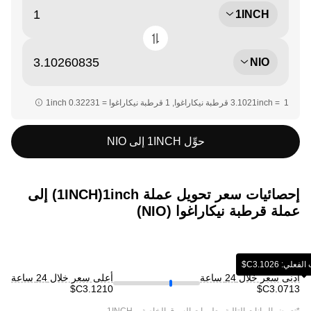
1INCH
NIO
حوِّل 1INCH إلى NIO
إحصائيات سعر تحويل عملة ‏1inch(‏1INCH) إلى
عملة ‏قرطبة نيكاراغوا (‏NIO)
‏‎3.1026‏‏C$‏
أدنى سعر خلال 24 ساعة
أعلى سعر خلال 24 ساعة