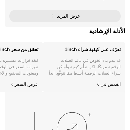
سية مثل صندوق استثمار 1inch نهجًا محسوبًا للتعامل مع ه
ذه التقلبات. من خلال الاستحواذ الاسترات
عرض المزيد
الأدلة الإرشادية
تعرّف على كيفية شراء 1inch
تحقق من سعر 1inch
قد يبدو بدء الخوض في عالم العملات
اتخذ قرارات مستنيرة ب
الرقمية مربكًا، لكن تعلُّم كيفية وأماكن
شراء العملات الرقمية أبسط ممّا تتوقَّع. ابدأ
ومعنويات المجتمع والأخب
رحلتك على تطبيق OKX للجوال، أو هنا على
انغمس في
عرض السعر
الويب.