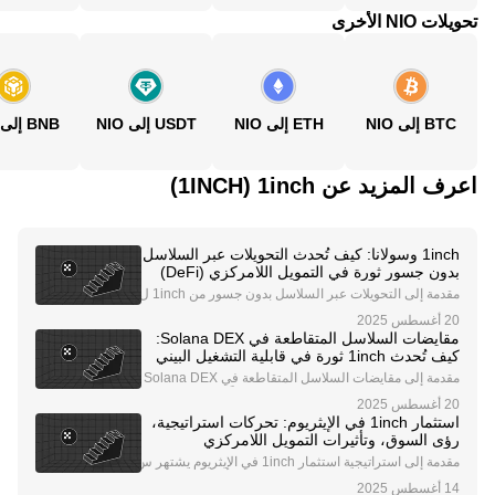
تحويلات NIO الأخرى
BTC إلى NIO
ETH إلى NIO
USDT إلى NIO
BNB إلى NIO
اعرف المزيد عن‏ 1inch (‏1INCH)
1inch وسولانا: كيف تُحدث التحويلات عبر السلاسل
بدون جسور ثورة في التمويل اللامركزي (DeFi)
مقدمة إلى التحويلات عبر السلاسل بدون جسور من 1inch ل
طالما واجه نظام التمويل اللامركزي (DeFi) تحديات في تمك
ين نقل الأصول بسلاسة عبر شبكات البلوكشين. الحلول التق
مقايضات السلاسل المتقاطعة في Solana DEX:
ليدية، مثل الجسور وبروتوكولات الرسائل، كا
كيف تُحدث 1inch ثورة في قابلية التشغيل البيني
للتمويل اللامركزي
مقدمة إلى مقايضات السلاسل المتقاطعة في Solana DEX
يشهد مجال التمويل اللامركزي (DeFi) تحولًا سريعًا، حيث أ
صبحت قابلية التشغيل البيني حجر الزاوية للابتكار. تمثل مقا
استثمار 1inch في الإيثريوم: تحركات استراتيجية،
يضات السلاسل المتقاطعة في Solana DEX،
رؤى السوق، وتأثيرات التمويل اللامركزي
مقدمة إلى استراتيجية استثمار 1inch في الإيثريوم يشتهر س
وق العملات الرقمية بتقلباته، ومع ذلك، أظهرت جهات مؤس