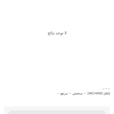
لا توجد نتائج
‏-- ~ ‎--‏
إغلاق 1INCH/NIO: --
منخفض: --
مرتفع: --