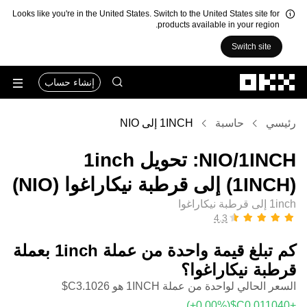
Looks like you're in the United States. Switch to the United States site for
products available in your region.
Switch site
التخطي إلى المحتوى الأساسي
إنشاء حساب
رئيسي
حاسبة
1INCH إلى NIO
‏1INCH/‏NIO: تحويل ‏1inch
(‏1INCH) إلى ‏قرطبة نيكاراغوا (‏NIO)
1inch إلى قرطبة نيكاراغوا
كم تبلغ قيمة واحدة من عملة ‏1inch بعملة
‏قرطبة نيكاراغوا؟
السعر الحالي لواحدة من عملة 1INCH هو ‏‎‏‎3.1026‏‏C$‏
(‏‎+0.00‎%‎‏)