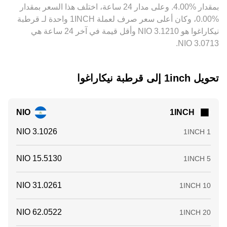
بمقدار ‏‏‎4.00‎%‎‏. وعلى مدار 24 ساعة، اختلف هذا السعر بمقدار
البورصات.
‏‎0.00‎%‎‏، وكان أعلى سعر صرف لعملة 1INCH واحدة لـ قرطبة
نيكاراغوا هو ‏‎3.1210‏‏ NIO وأقل قيمة في آخر 24 ساعة هي
تحويل ‏1inch إلى ‏قرطبة نيكاراغوا
NIO
1INCH