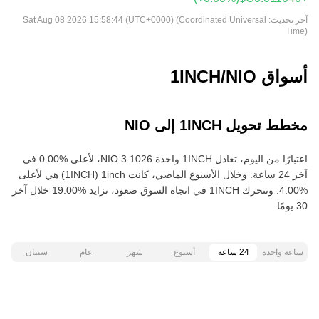
آخر تحديث:
Sat Aug 08 2026 15:58:44 (UTC+0000) (Coordinated Universal
Time)
أسواق 1INCH/NIO
مخطط تحويل 1INCH إلى NIO
اعتبارًا من اليوم، تعادل 1INCH واحدة ‏‎‏‎3.1026‏‏ NIO‏، لأعلى‏ ‏‎0.00‎%‎‏ في
آخر 24 ساعة. وخلال الأسبوع الماضي، كانت 1inch‏ (1INCH) هي لأعلى‏
‏‎4.00‎%‎‏. وتتحرك 1INCH في اتجاه السوق صعود‏، تزايد‏ ‏‎19.00‎%‎‏ خلال آخر
30 يومًا.
ساعة واحدة
24 ساعة
أسبوع
شهر
عام
سنتان