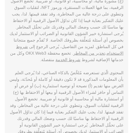
(ج) مشورة مالية، أو محاسبية، أو قانونية، أو ضريبية. تخضع الأصول
الرقمية، بما فيها العملات المستقرة، ورموز NFT، لتقلبات السوق
وتنطوي على درجة عالية من المخاطرة، وقد تفقد قيمتها. لذا، يجب
عليك التفكير بعناية فيما إذا كان تداوُل الأصول الرقمية أو الاحتفاظ
بها مناسبًا لك حسب وضعك المالي وقدرتك على تحمُّل المخاطر.
يُرجى استشارة خبير الشؤون القانونية أو الضرائب أو الاستثمار لديك
بخصوص أي أسئلة مُتعلِّقة بظروفك الخاصة. لا تُقدَّم جميع منتجاتنا
في كل المناطق. لمزيد من التفاصيل، يُرجى الرجوع إلى
شروط
الاستخدام
،
تحذير من المخاطر
. تخضع محفظة OKX Web3 وكل من
خدماتها الإضافية لشروط
شروط الخدمة
منفصلة.
المحتوى الّذي تستعرضه مُلخَّصٌ بالذكاء الصناعي، لذا يُرجى العلم
بأن المعلومات المذكورة قد لا تكون دقيقة أو كاملة أو مُحدّثة، وليس
الغرض منها تقديم (أ) نصيحة أو توصية استثمارية (ب) أو عرض أو
التماس أو حافز لشراء الأصول الرقمية أو بيعها أو الاحتفاظ بها (ج)
أو استشارة مالية أو محاسبية أو قانونية أو ضريبية. تخضع الأصول
الرقمية لتقلبات السوق، وتنطوي على درجة عالية من المخاطر، وقد
تفقد قيمتها. لذا، يجب عليك التفكير بعناية فيما إذا كان تداوُل الأصول
الرقمية أو الاحتفاظ بها مناسبًا لك حسب وضعك المالي وقدرتك
على تحمُّل المخاطر. يُرجى استشارة خبير الشؤون القانونية أو
الضرائب أو الاستثمار لديك بخصوص أي أسئلة مُتعلِّقة بظروفك