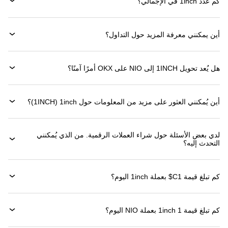
كم عدد 1inch في الإجمالي؟
أين يمكنني معرفة المزيد حول التداول؟
هل يُعد تحويل 1INCH إلى NIO على OKX أمرًا آمنًا؟
أين يُمكنني العثور على مزيد من المعلومات حول ‏1inch (‏1INCH)؟
لدي بعض الأسئلة حول شراء العملات الرقمية. من الذي يُمكنني
التحدث إليه؟
كم تبلغ قيمة 1‏C$ بعملة ‏1inch اليوم؟
كم تبلغ قيمة 1 ‏1inch بعملة ‏NIO اليوم؟