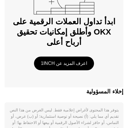
ابدأ تداول العملات الرقمية على
OKX وأطلق إمكانيات تحقيق
أرباح أعلى
اعرف المزيد عن 1INCH
إخلاء المسؤولية
يتوفر هذا المحتوى لأغراض إعلامية فقط. ليس الغرض من هذا النص
تقديم أي مما يلي: (أ) نصيحة أو توصية استثمارية؛ أو (ب) عرض، أو
التماس، أو حافز لشراء الأصول الرقمية أو بيعها أو الاحتفاظ بها؛ أو