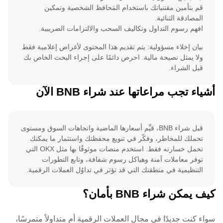
قم بتأمين مقتنياتك باستخدام المَحافظ الشخصية وتمكين
المصادقة الثنائية.
افهم رسوم التداول وتكاليف السحب والالتزامات الضريبية.
بيان إخلاء مسؤولية: يتم تقديم هذا المحتوى لأغراض إعلامية فقط
ولا يمثل نصيحة مالية. احرص دائمًا على إجراء البحث الخاص بك
قبل الشراء.
أشياء تجب مراعاتها عند شراء BNB الآن
قبل شراء BNB، قيِّم أسعارها الماضية واتجاهات السوق ومستوى
تحملك للمخاطر، وفكّر في تنويع محفظتك واستثمار ما يمكنك
تحمل خسارته فقط. استخدم منصات موثوقًا بها مثل OKX التي
توفر معاملات آمنة وهياكل رسوم شفافة، وتابع التطورات
التنظيمية في منطقتك التي قد تؤثر في تداوُل العملات الرقمية.
كيف يمكن شراء BNB بأمان؟
سواء كنت جديدًا في مجال العملات الرقمية أم متداولاً متمرسًا،