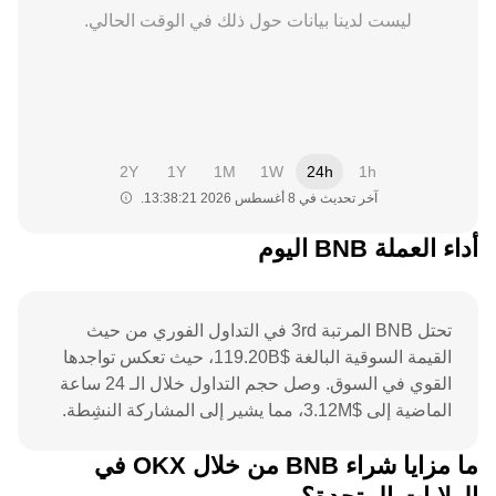
ليست لدينا بيانات حول ذلك في الوقت الحالي.
2Y
1Y
1M
1W
24h
1h
آخر تحديث في ‏8 أغسطس 2026 13:38:21.
أداء العملة BNB اليوم
تحتل BNB المرتبة 3rd في التداول الفوري من حيث
القيمة السوقية البالغة $119.20B، حيث تعكس تواجدها
القوي في السوق. وصل حجم التداول خلال الـ 24 ساعة
الماضية إلى $3.12M، مما يشير إلى المشاركة النشِطة.
يُعدّ أعلى سعر على الإطلاق لـ $1,376.5 نقطة مرجعية
ما مزايا شراء BNB من خلال OKX في
لحركة السعر الحالية والارتفاع المحتمل. ويشير الجمع بين
القيمة السوقية ذات التصنيف الأعلى والحجم اليومي