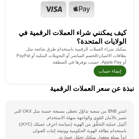
كيف يمكنني شراء العملات الرقمية في
الولايات المتحدة؟
يمكنك شراء العملات الرقمية باستخدام طرق شائعة مثل
بطاقات الائتمان/الخصم المباشر أو التحويلات البنكية أو PayPal
أو Apple Pay، حسب توفرها في المنطقة.
إنشاء حساب
نبذة عن سعر العملات الرقمية
اشترِ BNB من منصة تداوُل تحظى بسمعة حسنة مثل OKX التي
تتميز بالأمان القوي والواجهة سهلة الاستخدام.
أكمِل عملية التحقُّق من الهوية (سياسة اعرِف عميلك (KYC))
باستخدام بطاقة الهوية الحكومية ووثيقة إثبات العنوان.
ابدأ بمبلغ معقول يمكنك تحمّل خسارته.