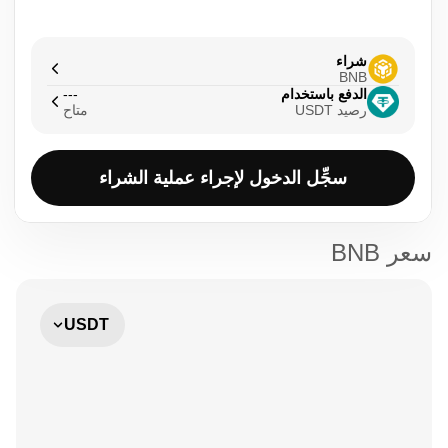
شراء
BNB
الدفع باستخدام
---
رصيد ‏USDT
متاح
سجِّل الدخول لإجراء عملية الشراء
سعر BNB
USDT