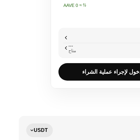
≈ ‏‎0‏ AAVE‏
---
متاح
خول لإجراء عملية الشراء
USDT