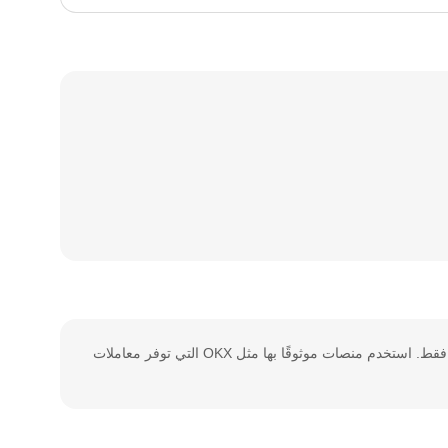
قبل شراء AAVE، قيِّم أسعارها الماضية واتجاهات السوق ومستوى تحملك للمخاطر، وفكّر في تنويع محفظتك واستثمار ما يمكنك تحمل خسارته فقط. استخدم منصات موثوقًا بها مثل OKX التي توفر معاملات