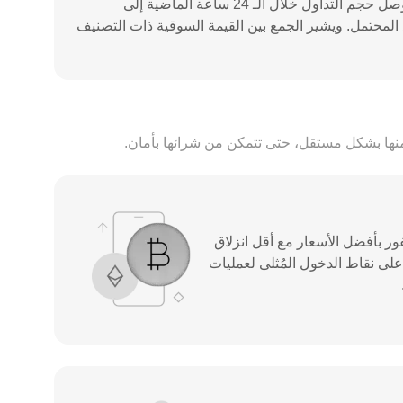
تحتل AAVE المرتبة 39th في التداول الفوري من حيث القيمة السوقية البالغة $1.46B، حيث تعكس تواجدها القوي في السوق. وصل حجم التداول خلال الـ 24 ساعة الماضية إلى
 نقطة مرجعية لحركة السعر الحالية والارتفاع المحتمل. ويشير الجمع بين القيمة السوقية ذات التصنيف
فور بأفضل الأسعار مع أقل انزلاق
 نقاط الدخول المُثلى لعمليات