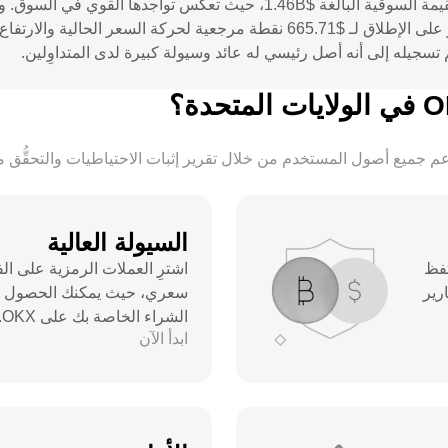
$1.00M، مما يشير إلى المشاركة النشِطة. يُعدّ أعلى سعر على الإطلاق لـ $665.71
تسجيله إلى أنه أصل رئيسي له عائد وسيولة كبيرة لدى المتداوِلين.
السيولة العالية
 بأمان مع العلم أن OKX تحتفظ
اشترِ العملات الرمزية على ال
تقارير
سعري، حيث يمكنك الحصول على
الشراء الخاصة بك على OKX.
ابدأ الآن