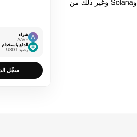
Bitcoin وEthereum وTether وSolana وغير ذلك من
شراء
AAVE
الدفع باستخدام
رصيد ‏USDT
سجِّل الد