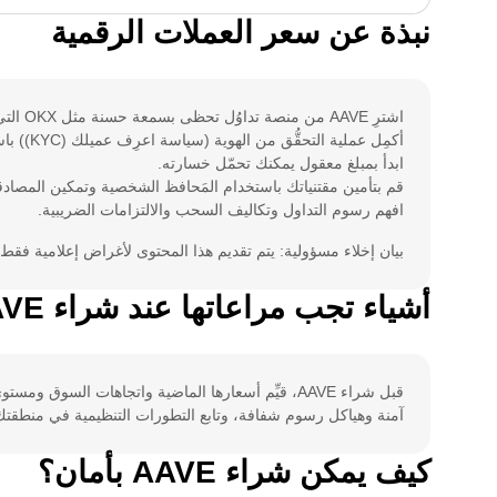
نبذة عن سعر العملات الرقمية
اشترِ AAVE من منصة تداوُل تحظى بسمعة حسنة مثل OKX التي تتميز بالأمان القوي والواجهة سهلة الاستخدام.
أكمِل عملية التحقُّق من الهوية (سياسة اعرِف عميلك (KYC)) باستخدام بطاقة الهوية الحكومية ووثيقة إثبات العنوان.
ابدأ بمبلغ معقول يمكنك تحمّل خسارته.
قم بتأمين مقتنياتك باستخدام المَحافظ الشخصية وتمكين المصادقة 
افهم رسوم التداول وتكاليف السحب والالتزامات الضريبية.
بيان إخلاء مسؤولية: يتم تقديم هذا المحتوى لأغراض إعلامية فقط
أشياء تجب مراعاتها عند شراء AAVE الآن
آمنة وهياكل رسوم شفافة، وتابع التطورات التنظيمية في منطقتك ا
كيف يمكن شراء AAVE بأمان؟