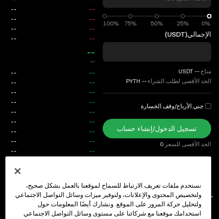
الإجمالي
(USDT)
--
--
متاح
--
USDT
الحد الأقصى لطلب الشراء
--
PYTH
جني الأرباح/وقف الخسارة
تسجيل الدخول/إنشاء حساب
الحد الأقصى للسعر
0
رسوم
الطلبات المفتوحة
سجل الطلبات
المراكز المفتوحة
سجل المراكز
نستخدم ملفات تعريف الارتباط للسماح لموقعنا بالعمل بشكل صحيح،
ولتخصيص المحتوى والإعلانات، ولتوفير ميزات وسائل التواصل الاجتماعي
ولتحليل حركة المرور على الموقع. ونشارك أيضًا المعلومات حول
استخدامك موقعنا مع شركائنا على مستوى وسائل التواصل الاجتماعي