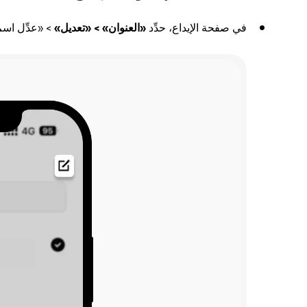
في صفحة الإيداع، حدِّد
«العنوان» >
«تعديل»
> «عدِّل اسم