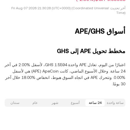
آخر تحديث:
Fri Aug 07 2026 21:30:28 (UTC+0000) (Coordinated Universal
Time)
أسواق APE/GHS
مخطط تحويل APE إلى GHS
اعتبارًا من اليوم، تعادل APE واحدة ‏‎‏‎1.5594‏‏ GHS‏، لأسفل‏ ‏‎2.00‎%‎‏ في آخر
24 ساعة. وخلال الأسبوع الماضي، كانت ApeCoin‏ (APE) هي لأسفل‏
‏‎0.00‎%‎‏. وتتحرك APE في اتجاه السوق هبوط‏، انخفاض‏ ‏‎18.00‎%‎‏ خلال آخر
30 يومًا.
ساعة واحدة
24 ساعة
أسبوع
شهر
عام
سنتان