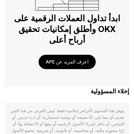
ابدأ تداول العملات الرقمية على
OKX وأطلق إمكانيات تحقيق
أرباح أعلى
اعرف المزيد عن APE
إخلاء المسؤولية
يتوفر هذا المحتوى لأغراض إعلامية فقط. ليس الغرض من هذا النص
تقديم أي مما يلي: (أ) نصيحة أو توصية استثمارية؛ أو (ب) عرض، أو
التماس، أو حافز لشراء الأصول الرقمية أو بيعها أو الاحتفاظ بها؛ أو
(ج) مشورة مالية، أو محاسبية، أو قانونية، أو ضريبية. تخضع الأصول