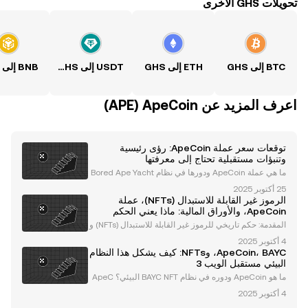
تحويلات GHS الأخرى
BTC إلى GHS
ETH إلى GHS
USDT إلى GHS
BNB إلى GHS
اعرف المزيد عن‏ ApeCoin (‏APE)
توقعات سعر عملة ApeCoin: رؤى رئيسية
وتنبؤات مستقبلية تحتاج إلى معرفتها
ما هي عملة ApeCoin ودورها في نظام Bored Ape Yacht
Club (BAYC) البيئي؟ عملة ApeCoin (APE) هي رمز حوكم
ة وفائدة من نوع ERC-20، وتعتبر العمود الفقري لنظام Bor
الرموز غير القابلة للاستبدال (NFTs)، عملة
ed Ape Yacht Club (BAYC) البيئي. يُعد BAYC واح
ApeCoin، والأوراق المالية: ماذا يعني الحكم
التاريخي لمستقبل الأصول الرقمية
المقدمة: حكم تاريخي للرموز غير القابلة للاستبدال (NFTs) و
عملة ApeCoin تتابع صناعة الأصول الرقمية عن كثب التصن
يفات القانونية للرموز غير القابلة للاستبدال (NFTs) والعملات
ApeCoin، BAYC، وNFTs: كيف يشكل هذا النظام
المشفرة مثل ApeCoin. في قرار غي
البيئي مستقبل الويب 3
ما هو ApeCoin ودوره في نظام BAYC NFT البيئي؟ ApeC
oin (APE) هو الرمز الأصلي للخدمات والحكم في نظام Bor
ed Ape Yacht Club (BAYC) البيئي، والذي يُعتبر قوة رائدة