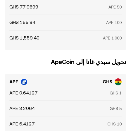
تحويل ‏سيدي غانا إلى ‏ApeCoin
APE
GHS