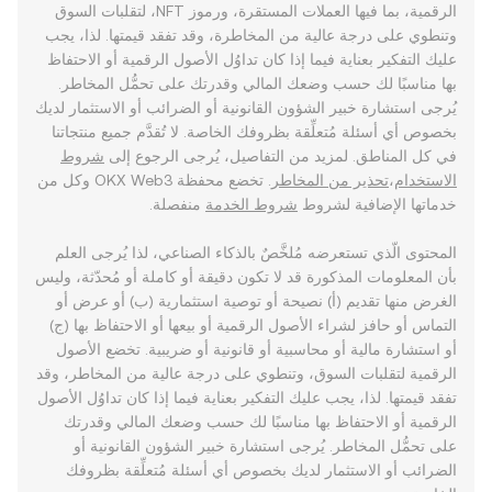
الرقمية، بما فيها العملات المستقرة، ورموز NFT، لتقلبات السوق
وتنطوي على درجة عالية من المخاطرة، وقد تفقد قيمتها. لذا، يجب
عليك التفكير بعناية فيما إذا كان تداوُل الأصول الرقمية أو الاحتفاظ
بها مناسبًا لك حسب وضعك المالي وقدرتك على تحمُّل المخاطر.
يُرجى استشارة خبير الشؤون القانونية أو الضرائب أو الاستثمار لديك
بخصوص أي أسئلة مُتعلِّقة بظروفك الخاصة. لا تُقدَّم جميع منتجاتنا
في كل المناطق. لمزيد من التفاصيل، يُرجى الرجوع إلى
شروط
الاستخدام
،
تحذير من المخاطر
. تخضع محفظة OKX Web3 وكل من
خدماتها الإضافية لشروط
شروط الخدمة
منفصلة.
المحتوى الّذي تستعرضه مُلخَّصٌ بالذكاء الصناعي، لذا يُرجى العلم
بأن المعلومات المذكورة قد لا تكون دقيقة أو كاملة أو مُحدّثة، وليس
الغرض منها تقديم (أ) نصيحة أو توصية استثمارية (ب) أو عرض أو
التماس أو حافز لشراء الأصول الرقمية أو بيعها أو الاحتفاظ بها (ج)
أو استشارة مالية أو محاسبية أو قانونية أو ضريبية. تخضع الأصول
الرقمية لتقلبات السوق، وتنطوي على درجة عالية من المخاطر، وقد
تفقد قيمتها. لذا، يجب عليك التفكير بعناية فيما إذا كان تداوُل الأصول
الرقمية أو الاحتفاظ بها مناسبًا لك حسب وضعك المالي وقدرتك
على تحمُّل المخاطر. يُرجى استشارة خبير الشؤون القانونية أو
الضرائب أو الاستثمار لديك بخصوص أي أسئلة مُتعلِّقة بظروفك