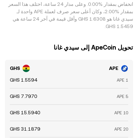
‏انخفاض بمقدار ‏‏‎0.00‎%‎‏. وعلى مدار 24 ساعة، اختلف هذا السعر
منخفض وبيعه حيث السعر مرتفع، لكنه ليس مثالياً بسبب تكاليف
وُجدت، وتدفقات الحيتان على السلسلة أو إلى ومن البورصات،
بمقدار ‏‎2.00‎%‎‏، وكان أعلى سعر صرف لعملة APE واحدة لـ
السحب والإيداع، وأزمنة التسوية، والقيود التنظيمية، ما يسمح
تضيف تقلبات قصيرة الأجل فوق هذه المحركات الهيكلية وتنعكس
باستمرار فروقات محدودة عبر الزمن.
سيدي غانا هو ‏‎1.6308‏‏ GHS وأقل قيمة في آخر 24 ساعة هي
مباشرة على سعر التحويل لزوج APE/GHS.
تحويل ‏ApeCoin إلى ‏سيدي غانا
GHS
APE