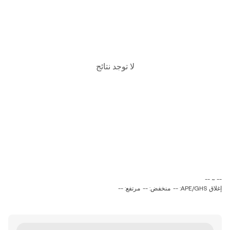
لا توجد نتائج
‏-- ~ ‎--‏
إغلاق APE/GHS: --
منخفض: --
مرتفع: --