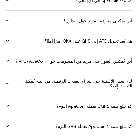
كم عدد ApeCoin في الإجمالي؟
أين يمكنني معرفة المزيد حول التداول؟
هل يُعد تحويل APE إلى GHS على OKX أمرًا آمنًا؟
أين يُمكنني العثور على مزيد من المعلومات حول ‏ApeCoin (‏APE)؟
لدي بعض الأسئلة حول شراء العملات الرقمية. من الذي يُمكنني
التحدث إليه؟
كم تبلغ قيمة 1‏GH₵ بعملة ‏ApeCoin اليوم؟
كم تبلغ قيمة 1 ‏ApeCoin بعملة ‏GHS اليوم؟