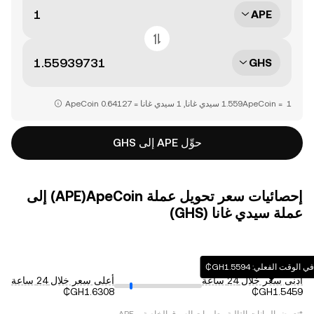
APE
GHS
حوِّل APE إلى GHS
إحصائيات سعر تحويل عملة ‏ApeCoin(‏APE) إلى
عملة ‏سيدي غانا (‏GHS)
وقت الفعلي: ‏‎‏‎1.5594‏‏GH₵‏
أدنى سعر خلال 24 ساعة
أعلى سعر خلال 24 ساعة