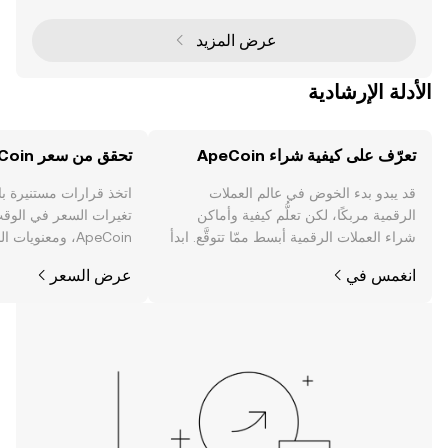
في مجال الرموز غير القابلة للاستبدال (NFT)
عرض المزيد
الأدلة الإرشادية
تعرّف على كيفية شراء ApeCoin
تحقق من سعر ApeCoin
قد يبدو بدء الخوض في عالم العملات
اتخذ قرارات مستنيرة ب
الرقمية مربكًا، لكن تعلُّم كيفية وأماكن
تغيرات السعر في الوقت
شراء العملات الرقمية أبسط ممّا تتوقَّع. ابدأ
ApeCoin، ومعنويات
رحلتك على تطبيق OKX للجوال، أو هنا على
والمزيد.
انغمس في
عرض السعر
الويب.