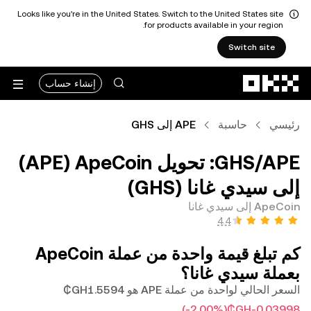
Looks like you're in the United States. Switch to the United States site
for products available in your region.
Switch site
التخطي إلى المحتوى الأساسي
إنشاء حساب
رئيسي
حاسبة
APE إلى GHS
‏APE/‏GHS: تحويل ‏ApeCoin (‏APE)
إلى ‏سيدي غانا (‏GHS)
ApeCoin إلى سيدي غانا
كم تبلغ قيمة واحدة من عملة ‏ApeCoin
بعملة ‏سيدي غانا؟
السعر الحالي لواحدة من عملة APE هو ‏‎‏‎1.5594‏‏GH₵‏
(‏‎‎-2.00‎%‎‏)